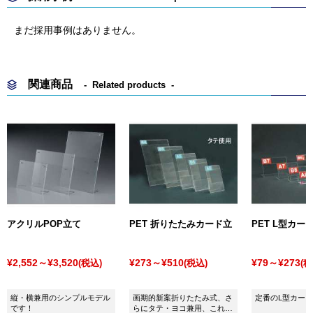
まだ採用事例はありません。
関連商品
Related products
アクリルPOP立て
PET 折りたたみカード立
PET L型カー
¥2,552～¥3,520
¥273～¥510
¥79～¥273
(税込)
(税込)
(税
縦・横兼用のシンプルモデル
画期的新案折りたたみ式、さ
定番のL型カー
です！
らにタテ・ヨコ兼用、これは