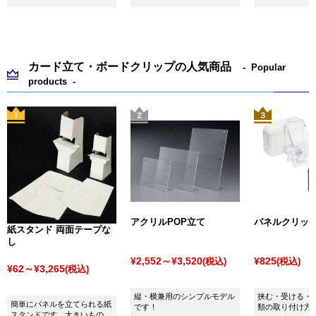
便利！
カード立て・ボードクリップの人気商品
Popular
products
アクリルPOP立て
パネルクリッ
紙スタンド 両面テープな
し
¥2,552～¥3,520
¥825
(税込)
(税込)
¥62～¥3,265
(税込)
縦・横兼用のシンプルモデル
挟む・受ける・
簡単にパネルを立てられる紙
です！
類の取り付け方
スタンドです。大きいものか