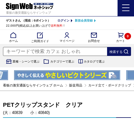
看板の激安通販ならサインウェブ
ゲストさん
（現在：0ポイント）
ログイン
新規会員登録
22,000円(税込)以上お買い上げで
送料無料
！
0
カート
マイページ
ホーム
お問合せ
ご利用ガイド
業種・シーンで選ぶ
カテゴリーで選ぶ
カタログで選ぶ
看板の激安通販ならサインウェブ ホーム
販促用品
カード立て・ボードクリップ
PETクリップスタンド クリア
(大：40839 小：40840)