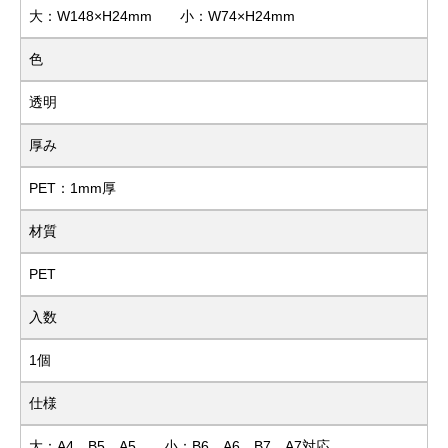
大：W148×H24mm 小：W74×H24mm
色
透明
厚み
PET：1mm厚
材質
PET
入数
1個
仕様
大：A4、B5、A5 小：B6、A6、B7、A7対応