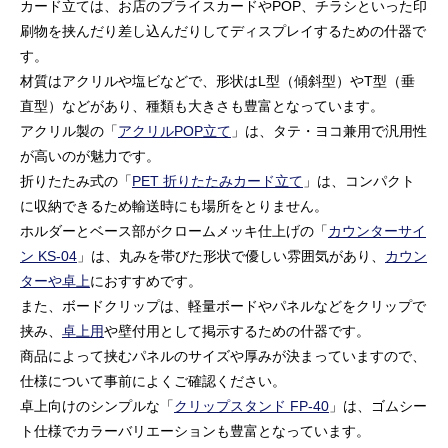
カード立ては、お店のプライスカードやPOP、チラシといった印
刷物を挟んだり差し込んだりしてディスプレイするための什器で
す。
材質はアクリルや塩ビなどで、形状はL型（傾斜型）やT型（垂
直型）などがあり、種類も大きさも豊富となっています。
アクリル製の「
アクリルPOP立て
」は、タテ・ヨコ兼用で汎用性
が高いのが魅力です。
折りたたみ式の「
PET 折りたたみカード立て
」は、コンパクト
に収納できるため輸送時にも場所をとりません。
ホルダーとベース部がクロームメッキ仕上げの「
カウンターサイ
ン KS-04
」は、丸みを帯びた形状で優しい雰囲気があり、
カウン
ターや卓上
におすすめです。
また、ボードクリップは、軽量ボードやパネルなどをクリップで
挟み、
卓上用
や壁付用として掲示するための什器です。
商品によって挟むパネルのサイズや厚みが決まっていますので、
仕様について事前によくご確認ください。
卓上向けのシンプルな「
クリップスタンド FP-40
」は、ゴムシー
ト仕様でカラーバリエーションも豊富となっています。