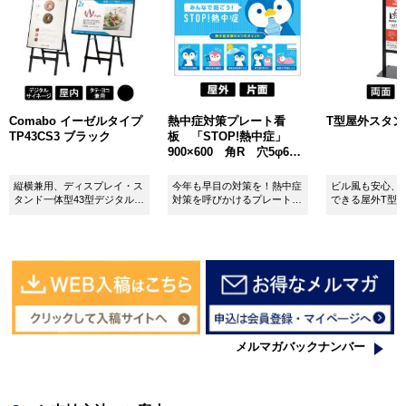
Comabo イーゼルタイプ
熱中症対策プレート看
T型屋外スタンド 
TP43CS3 ブラック
板 「STOP!熱中症」
900×600 角R 穴5φ6カ
所 SignWebオリジナル
縦横兼用、ディスプレイ・ス
今年も早目の対策を！熱中症
ビル風も安心、
タンド一体型43型デジタルサ
対策を呼びかけるプレート看
できる屋外T型
イネージ。
板。
板。
メルマガバックナンバー