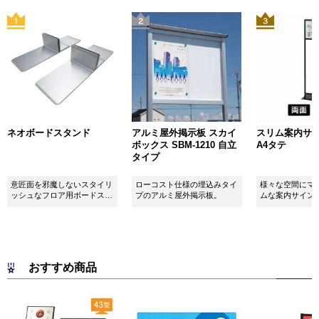
ネオボードスタンド
アルミ屋外掲示板 スカイ
スリム案内サイン
ボックス SBM-1210 自立
A4タテ
タイプ
意匠面を邪魔しないスタイリ
ローコスト仕様の埋込みタイ
様々な空間にマ
ッシュなフロア用ボードスタ
プのアルミ屋外掲示板。
ムな案内サイン
ンドです！
おすすめ商品