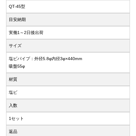
QT-45型
目安納期
実働1～2日後出荷
サイズ
塩ビパイプ：外径5.8φ内径3φ×440mm
吸盤55φ
材質
塩ビ
入数
1セット
返品