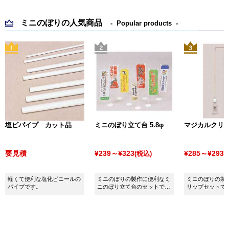
ミニのぼりの人気商品
Popular products
塩ビパイプ カット品
ミニのぼり立て台 5.8φ
マジカルクリ
要見積
¥239～¥323
¥285～¥293
(税込)
(
軽くて便利な塩化ビニールの
ミニのぼりの製作に便利なミ
ミニのぼりの製
パイプです。
ニのぼり立て台のセットで
リップセットで
す。