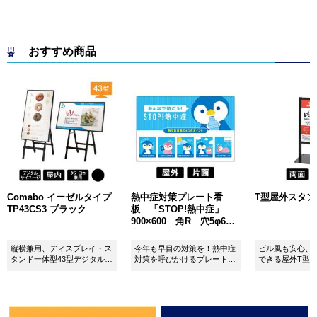
おすすめ商品
Comabo イーゼルタイプ
熱中症対策プレート看
T型屋外スタンド 
TP43CS3 ブラック
板 「STOP!熱中症」
900×600 角R 穴5φ6カ
所 SignWebオリジナル
縦横兼用、ディスプレイ・ス
今年も早目の対策を！熱中症
ビル風も安心、
タンド一体型43型デジタルサ
対策を呼びかけるプレート看
できる屋外T型
イネージ。
板。
板。