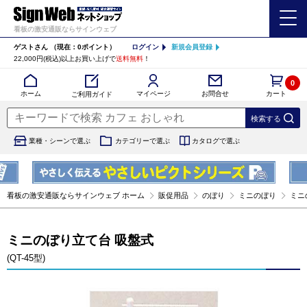
看板の激安通販ならサインウェブ
ゲストさん
（現在：0ポイント）
ログイン
新規会員登録
22,000円(税込)以上お買い上げで
送料無料
！
0
カート
マイページ
ホーム
お問合せ
ご利用ガイド
業種・シーンで選ぶ
カテゴリーで選ぶ
カタログで選ぶ
看板の激安通販ならサインウェブ ホーム
販促用品
のぼり
ミニのぼり
ミニ
ミニのぼり立て台 吸盤式
(QT-45型)