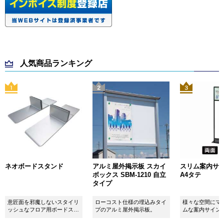
人気商品ランキング
ネオボードスタンド
アルミ屋外掲示板 スカイ
スリム案内サイン
ボックス SBM-1210 自立
A4タテ
タイプ
意匠面を邪魔しないスタイリ
ローコスト仕様の埋込みタイ
様々な空間にマ
ッシュなフロア用ボードスタ
プのアルミ屋外掲示板。
ムな案内サイン
ンドです！