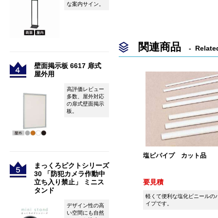
な案内サイン。
関連商品
Relate
壁面掲示板 6617 扉式
屋外用
高評価レビュー
多数、屋外対応
の扉式壁面掲示
板。
塩ビパイプ カット品
まっくろピクトシリーズ
30 「防犯カメラ作動中
要見積
立ち入り禁止」 ミニス
タンド
軽くて便利な塩化ビニールの
イプです。
デザイン性の高
い空間にも自然