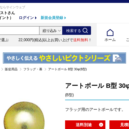
ならサインウェブ
ストさん
イント）
ログイン
新規会員登録
ホーム
で選ぶ
22,000円(税込)以上お買い上げで
送料無料
！
販促用品
フラッグ・幕
アートボール B型 30φ(B型)
アートボール B型 30
(B型)
フラッグ用のアートボールです。
送料別途
見積