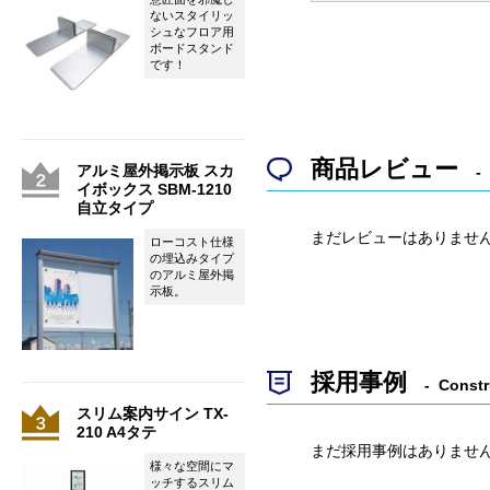
ないスタイリッ
シュなフロア用
ボードスタンド
です！
商品レビュー
アルミ屋外掲示板 スカ
イボックス SBM-1210
自立タイプ
まだレビューはありませ
ローコスト仕様
の埋込みタイプ
のアルミ屋外掲
示板。
採用事例
Constr
スリム案内サイン TX-
210 A4タテ
まだ採用事例はありませ
様々な空間にマ
ッチするスリム