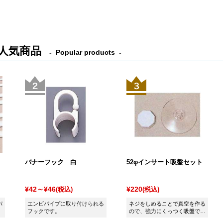
人気商品
Popular products
バナーフック 白
52φインサート吸盤セット
¥42～¥46
¥220
(税込)
(税込)
パ
エンビパイプに取り付けられる
ネジをしめることで真空を作る
フックです。
ので、強力にくっつく吸盤で
す！