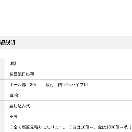
商品説明
B型
翌営業日出荷
ボール部：30φ 取付：内径9φパイプ用
白/金
差し込み式
不可
※全て都度見積りになります。 ※白は10個～、金は1000個～承