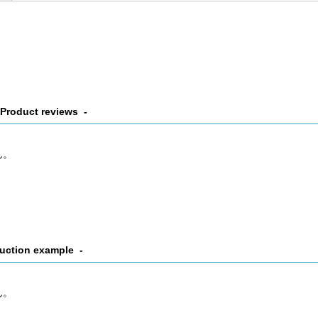
Product reviews
ん。
uction example
ん。