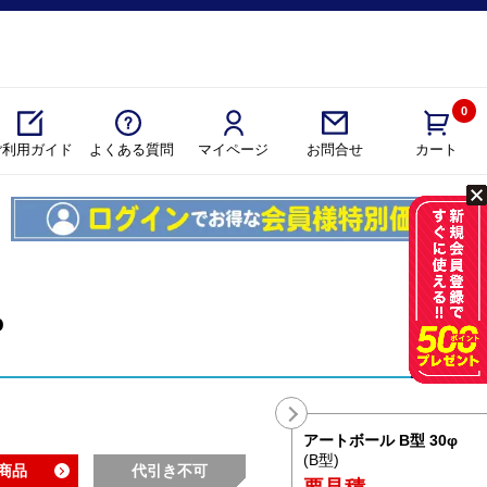
0
ご利用ガイド
よくある質問
マイページ
カート
お問合せ
φ
アートボール B型 30φ
(B型)
商品
代引き不可