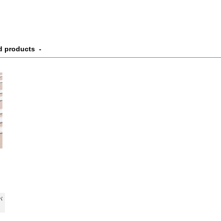
d products
パ