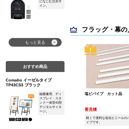
になじむ注水サ
イン。
フラッグ・幕の
もっと見る
おすすめ商品
Comabo イーゼルタイプ
TP43CS3 ブラック
塩ビパイプ カット品
縦横兼用、ディ
スプレイ・スタ
ンド一体型43型
デジタルサイネ
要見積
ージ。
軽くて便利な塩化ビニールの
イプです。