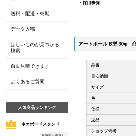
採用事例
送料・配送・納期
データ入稿
アートボール B型 30φ 
ほしいものが見つかる
検索
品番
自動見積できます
目安納期
よくあるご質問
サイズ
色
人気商品ランキング
仕様
返品
ネオボードスタンド
ショップ備考
意匠面を邪魔し