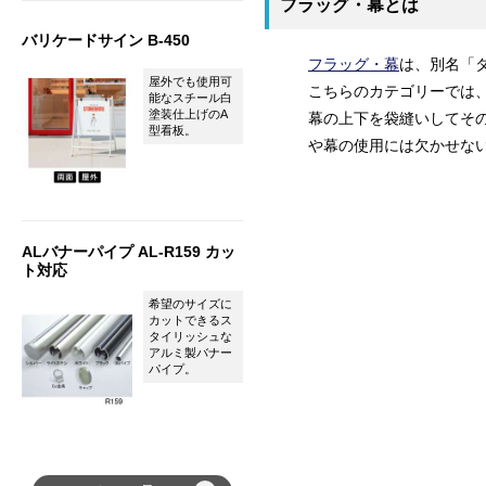
フラッグ・幕とは
バリケードサイン B-450
フラッグ・幕
は、別名「
屋外でも使用可
こちらのカテゴリーでは
能なスチール白
塗装仕上げのA
幕の上下を袋縫いしてそ
型看板。
や幕の使用には欠かせな
ALバナーパイプ AL-R159 カッ
ト対応
希望のサイズに
カットできるス
タイリッシュな
アルミ製バナー
パイプ。