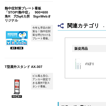
熱中症対策プレート看板
「STOP!熱中症」 900×600
角R 穴5φ6カ所 SignWebオ
リジナル
関連カテゴリ
今年も早目の対
策を！熱中症対
策を呼びかける
プレート看板。
販促用品
のぼり
T型屋外スタンド AX-307
ビル風も安心、
アンカー固定で
きる屋外T型ス
タンド看板。