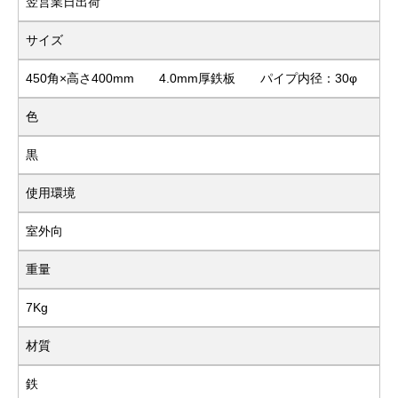
翌営業日出荷
サイズ
450角×高さ400mm 4.0mm厚鉄板 パイプ内径：30φ
色
黒
使用環境
室外向
重量
7Kg
材質
鉄