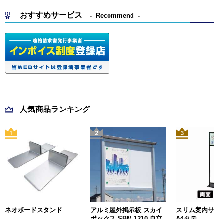
おすすめサービス
Recommend
人気商品ランキング
ネオボードスタンド
アルミ屋外掲示板 スカイ
スリム案内サイン
ボックス SBM-1210 自立
A4タテ