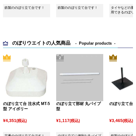
鉄製ののぼり立て台です！
鉄製ののぼり立て台です！
タイヤなどの重
用できるのぼり
のぼりウエイトの人気商品
Popular products
のぼり立て台 注水式 MT-5
のぼり立て部材 丸パイプ
のぼり立て台 
型 アイボリー
型
¥4,351
¥1,117
¥3,465
(税込)
(税込)
(税込)
定番ののぼり立て台です！
のぼり立てに便利な丸パイプ
鉄製ののぼり立