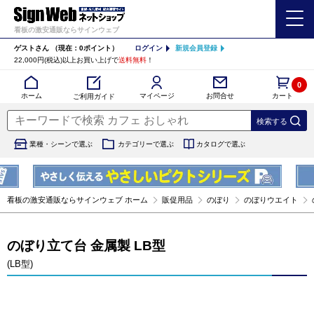
看板の激安通販ならサインウェブ
ゲストさん
（現在：0ポイント）
ログイン
新規会員登録
22,000円(税込)以上お買い上げで
送料無料
！
0
カート
マイページ
ホーム
お問合せ
ご利用ガイド
業種・シーンで選ぶ
カテゴリーで選ぶ
カタログで選ぶ
看板の激安通販ならサインウェブ ホーム
販促用品
のぼり
のぼりウエイト
のぼり立て台 金属製 LB型
(LB型)