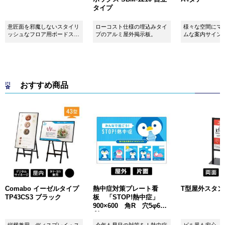
タイプ
意匠面を邪魔しないスタイリ
ローコスト仕様の埋込みタイ
様々な空間にマ
ッシュなフロア用ボードスタ
プのアルミ屋外掲示板。
ムな案内サイン
ンドです！
おすすめ商品
Comabo イーゼルタイプ
熱中症対策プレート看
T型屋外スタンド 
TP43CS3 ブラック
板 「STOP!熱中症」
900×600 角R 穴5φ6カ
所 SignWebオリジナル