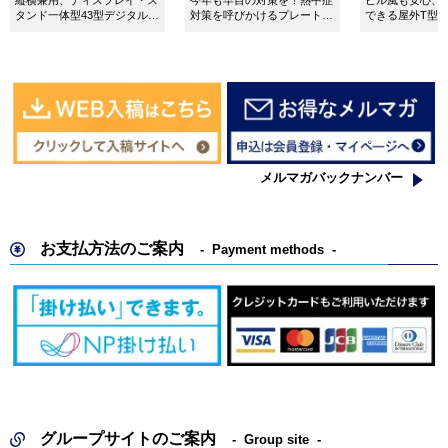
縦横兼用、ディスプレイ・ス
今年も早目の対策を！熱中症
ビル風も安心、
タンド一体型43型デジタルサ
対策を呼びかけるプレート看
できる屋外T型
イネージ。
板。
板。
メルマガバックナンバー
お支払方法のご案内
Payment methods
グループサイトのご案内
Group site