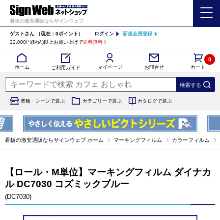
看板の激安通販ならサインウェブ
ゲストさん
（現在：0ポイント）
ログイン
新規会員登録
22,000円(税込)以上お買い上げで
送料無料
！
0
カート
マイページ
ホーム
お問合せ
ご利用ガイド
業種・シーンで選ぶ
カテゴリーで選ぶ
カタログで選ぶ
看板の激安通販ならサインウェブ ホーム
マーキングフィルム
カラーフィルム
【ロール・M単位】マーキングフィルム ダイナカ
ル DC7030 コズミックブルー
(DC7030)