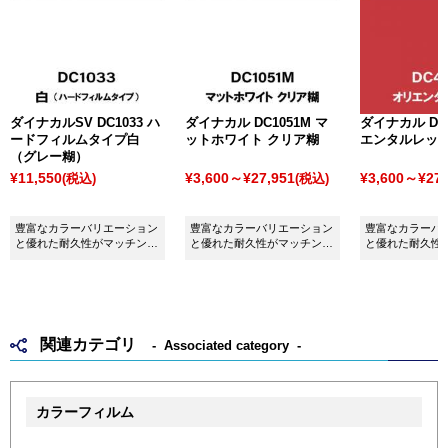
ダイナカルSV DC1033 ハ
ダイナカル DC1051M マ
ダイナカル DC4
ードフィルムタイプ白
ットホワイト クリア糊
エンタルレッ
（グレー糊）
¥11,550
¥3,600～¥27,951
¥3,600～¥27,
(税込)
(税込)
豊富なカラーバリエーション
豊富なカラーバリエーション
豊富なカラーバ
と優れた耐久性がマッチング
と優れた耐久性がマッチング
と優れた耐久性
したシート ダイナカルSV
したシート ダイナカル
したシート ダイ
DC1033 硬めフィルム白（グ
DC1051M マットホワイトク
DC4134 オリ
レー糊）です。
リア糊です。
です。
関連カテゴリ
Associated category
カラーフィルム