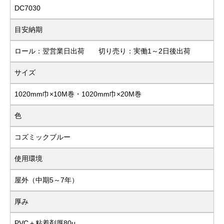
DC7030
目安納期
ロール：翌営業日出荷 切り売り：実働1～2日後出荷
サイズ
1020mm巾×10M巻・1020mm巾×20M巻
色
コズミックブルー
使用環境
屋外（中期5～7年）
厚み
PVC＋粘着剤厚80μ