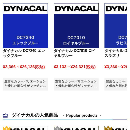
ダイナカル DC7240 エレ
ダイナカル DC7010 ロイ
ダイナカル DC7
ックブルー
ヤルブルー
スラズリ
¥3,366～¥26,136
¥3,133～¥24,321
¥3,366～¥26,
(税込)
(税込)
豊富なカラーバリエーション
豊富なカラーバリエーション
豊富なカラーバ
と優れた耐久性がマッチング
と優れた耐久性がマッチング
と優れた耐久性
したシート ダイナカル
したシート ダイナカル
したシート ダイ
DC7240 エレックブルーで
DC7010 ロイヤルブルーで
DC7125 ラピ
す。
す。
ダイナカルの人気商品
Popular products