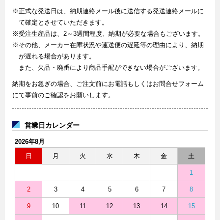
※正式な発送日は、納期連絡メール後に送信する発送連絡メールに
て確定とさせていただきます。
※受注生産品は、2～3週間程度、納期が必要な場合もございます。
※その他、メーカー在庫状況や運送便の遅延等の理由により、納期
が遅れる場合があります。
また、欠品・廃番により商品手配ができない場合がございます。
納期をお急ぎの場合、ご注文前にお電話もしくはお問合せフォーム
にて事前のご確認をお願いします。
営業日カレンダー
2026年8月
日
月
火
水
木
金
土
1
2
3
4
5
6
7
8
9
10
11
12
13
14
15