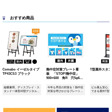
おすすめ商品
Comabo イーゼルタイプ
熱中症対策プレート看
T型屋外スタンド 
TP43CS3 ブラック
板 「STOP!熱中症」
900×600 角R 穴5φ6カ
所 SignWebオリジナル
縦横兼用、ディスプレイ・ス
今年も早目の対策を！熱中症
ビル風も安心、
タンド一体型43型デジタルサ
対策を呼びかけるプレート看
できる屋外T型
イネージ。
板。
板。