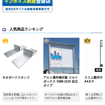
人気商品ランキング
ネオボードスタンド
アルミ屋外掲示板 スカイ
スリム案内サイン
ボックス SBM-1210 自立
A4タテ
タイプ
意匠面を邪魔しないスタイリ
ローコスト仕様の埋込みタイ
様々な空間にマ
ッシュなフロア用ボードスタ
プのアルミ屋外掲示板。
ムな案内サイン
ンドです！