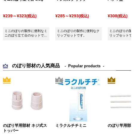
¥239～¥323
¥285～¥293
¥308
(税込)
(税込)
(税込)
ミニのぼりの製作に便利なミ
ミニのぼりの製作に便利なク
ミニのぼりの製
ニのぼり立て台のセットで
リップセットです。
リップセットで
す。
のぼり部材の人気商品
Popular products
のぼり竿用部材 ネジ式ス
ミラクルチチミニ
のぼり竿用部材 
トッパー