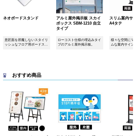
ネオボードスタンド
アルミ屋外掲示板 スカイ
スリム案内サイン
ボックス SBM-1210 自立
A4タテ
タイプ
意匠面を邪魔しないスタイリ
ローコスト仕様の埋込みタイ
様々な空間にマ
ッシュなフロア用ボードスタ
プのアルミ屋外掲示板。
ムな案内サイン
ンドです！
おすすめ商品