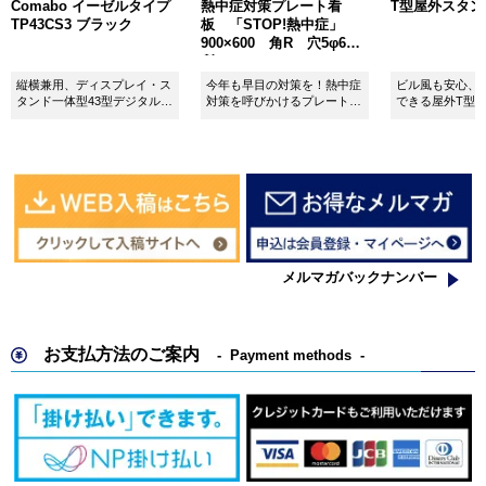
Comabo イーゼルタイプ
熱中症対策プレート看
T型屋外スタンド 
TP43CS3 ブラック
板 「STOP!熱中症」
900×600 角R 穴5φ6カ
所 SignWebオリジナル
縦横兼用、ディスプレイ・ス
今年も早目の対策を！熱中症
ビル風も安心、
タンド一体型43型デジタルサ
対策を呼びかけるプレート看
できる屋外T型
イネージ。
板。
板。
メルマガバックナンバー
お支払方法のご案内
Payment methods