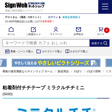
看板の激安通販ならサインウェブ
ゲストさん
（現在：0ポイント）
ログイン
新規会員登録
22,000円(税込)以上お買い上げで
送料無料
！
0
カート
マイページ
ホーム
お問合せ
ご利用ガイド
業種・シーンで選ぶ
カテゴリーで選ぶ
カタログで選ぶ
看板の激安通販ならサインウェブ ホーム
販促用品
のぼり
のぼり部材
ミラク
粘着剤付チチテープ ミラクルチチミニ
(50/60)