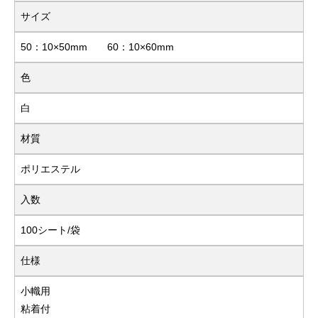
サイズ
50：10×50mm 60：10×60mm
色
白
材質
ポリエステル
入数
100シート/袋
仕様
小幟用
粘着付