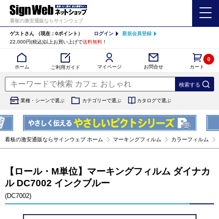
看板の激安通販ならサインウェブ
ゲストさん
（現在：0ポイント）
ログイン
新規会員登録
22,000円(税込)以上お買い上げで
送料無料
！
0
カート
マイページ
ホーム
お問合せ
ご利用ガイド
業種・シーンで選ぶ
カテゴリーで選ぶ
カタログで選ぶ
看板の激安通販ならサインウェブ ホーム
マーキングフィルム
カラーフィルム
【ロール・M単位】マーキングフィルム ダイナカ
ル DC7002 インクブルー
(DC7002)