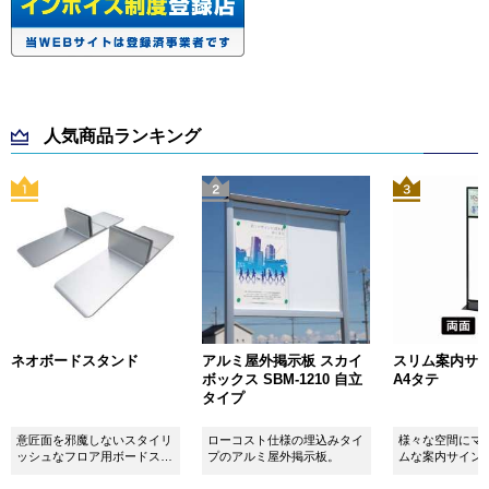
人気商品ランキング
ネオボードスタンド
アルミ屋外掲示板 スカイ
スリム案内サイン
ボックス SBM-1210 自立
A4タテ
タイプ
意匠面を邪魔しないスタイリ
ローコスト仕様の埋込みタイ
様々な空間にマ
ッシュなフロア用ボードスタ
プのアルミ屋外掲示板。
ムな案内サイン
ンドです！