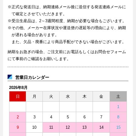
※正式な発送日は、納期連絡メール後に送信する発送連絡メールに
て確定とさせていただきます。
※受注生産品は、2～3週間程度、納期が必要な場合もございます。
※その他、メーカー在庫状況や運送便の遅延等の理由により、納期
が遅れる場合があります。
また、欠品・廃番により商品手配ができない場合がございます。
納期をお急ぎの場合、ご注文前にお電話もしくはお問合せフォーム
にて事前のご確認をお願いします。
営業日カレンダー
2026年8月
日
月
火
水
木
金
土
1
2
3
4
5
6
7
8
9
10
11
12
13
14
15