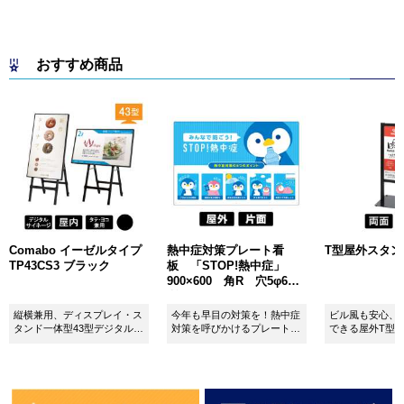
おすすめ商品
Comabo イーゼルタイプ
熱中症対策プレート看
T型屋外スタンド 
TP43CS3 ブラック
板 「STOP!熱中症」
900×600 角R 穴5φ6カ
所 SignWebオリジナル
縦横兼用、ディスプレイ・ス
今年も早目の対策を！熱中症
ビル風も安心、
タンド一体型43型デジタルサ
対策を呼びかけるプレート看
できる屋外T型
イネージ。
板。
板。