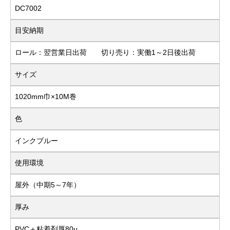
DC7002
目安納期
ロール：翌営業日出荷 切り売り：実働1～2日後出荷
サイズ
1020mm巾×10M巻
色
インクブルー
使用環境
屋外（中期5～7年）
厚み
PVC＋粘着剤厚80μ