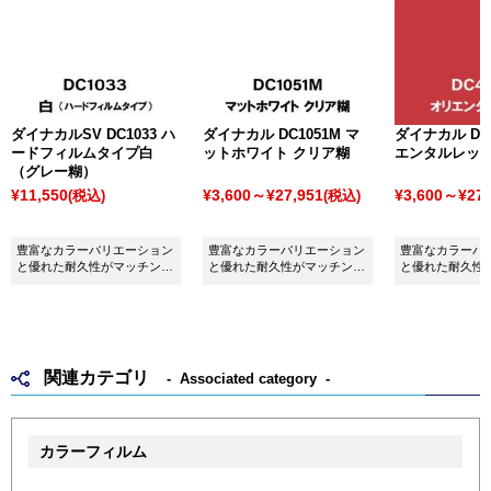
ダイナカルSV DC1033 ハ
ダイナカル DC1051M マ
ダイナカル DC4
ードフィルムタイプ白
ットホワイト クリア糊
エンタルレッ
（グレー糊）
¥11,550
¥3,600～¥27,951
¥3,600～¥27,
(税込)
(税込)
豊富なカラーバリエーション
豊富なカラーバリエーション
豊富なカラーバ
と優れた耐久性がマッチング
と優れた耐久性がマッチング
と優れた耐久性
したシート ダイナカルSV
したシート ダイナカル
したシート ダイ
DC1033 硬めフィルム白（グ
DC1051M マットホワイトク
DC4134 オリ
レー糊）です。
リア糊です。
です。
関連カテゴリ
Associated category
カラーフィルム