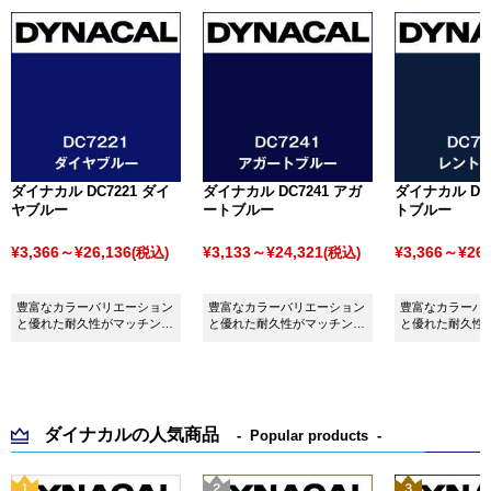
ダイナカル DC7221 ダイ
ダイナカル DC7241 アガ
ダイナカル DC7
ヤブルー
ートブルー
トブルー
¥3,366～¥26,136
¥3,133～¥24,321
¥3,366～¥26,
(税込)
(税込)
豊富なカラーバリエーション
豊富なカラーバリエーション
豊富なカラーバ
と優れた耐久性がマッチング
と優れた耐久性がマッチング
と優れた耐久性
したシート ダイナカル
したシート ダイナカル
したシート ダイ
DC7221 ダイヤブルーです。
DC7241 アガートブルーで
DC7078 レン
す。
ダイナカルの人気商品
Popular products