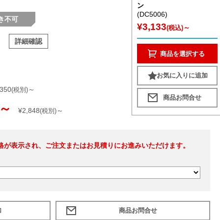
ン
(DC5006)
き不可
¥3,133
～
(税込)
詳細確認
商品を選択する
お気に入りに追加
,350
～
(税別)
～
¥2,848
～
(税別)
格が表示され、ご注文またはお見積りにお進みいただけます。
加