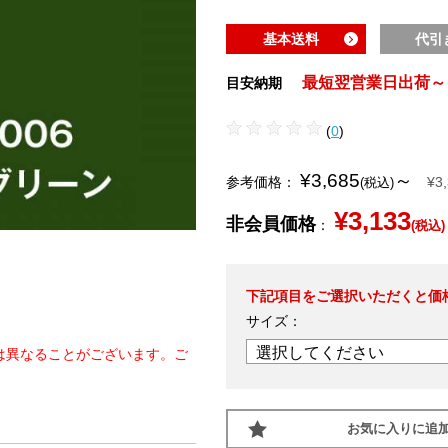
基本送料
代引
最短翌営業日出荷～
目安納期
(
0
)
¥3,685
～
参考価格：
¥3
(税込)
¥3,133
非会員価格
：
(税込)
下記項目をご選択いただくと価
サイズ：
は異なることがございます。ご
お気に入りに追