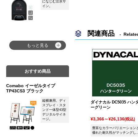
になじむ注水サ
イン。
関連商品
Relate
もっと見る
おすすめ商品
Comabo イーゼルタイプ
TP43CS3 ブラック
縦横兼用、ディ
ダイナカル DC5035 ハン
スプレイ・スタ
ーグリーン
ンド一体型43型
デジタルサイネ
¥3,366～¥26,136
(税込)
ージ。
豊富なカラーバリエーション
優れた耐久性がマッチングし
シート ダイナカル DC5035 ハ