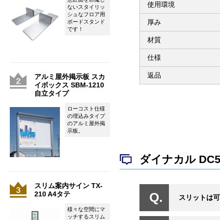
使用環境
ないスタイリッ
シュなフロア用
厚み
ボードスタンド
です！
材質
仕様
返品
アルミ屋外掲示板 スカ
イボックス SBM-1210
自立タイプ
ローコスト仕様
の埋込みタイプ
のアルミ屋外掲
示板。
ダイナカル DC
スリム案内サイン TX-
210 A4タテ
スリットは可
様々な空間にマ
ッチするスリム