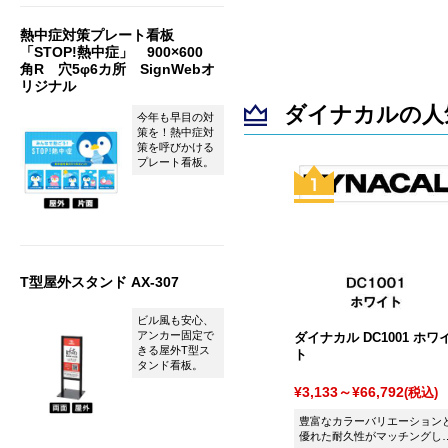
ンターグリーンです。
熱中症対策プレート看板
「STOP!熱中症」 900×600
角R 穴5φ6カ所 SignWebオ
リジナル
ダイナカルの人
今年も早目の対
策を！熱中症対
策を呼びかける
プレート看板。
T型屋外スタンド AX-307
ビル風も安心、
アンカー固定で
ダイナカル DC1001 ホワ
きる屋外T型ス
ト
タンド看板。
¥3,133～¥66,792
(税込)
豊富なカラーバリエーション
優れた耐久性がマッチングし