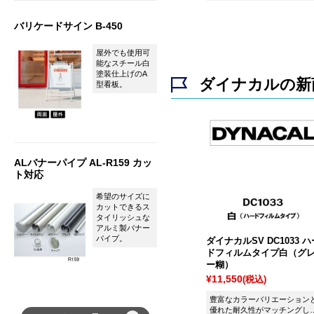
シート ダイナカル DC1001 ホ
ワイトです。
バリケードサイン B-450
屋外でも使用可
能なスチール白
塗装仕上げのA
ダイナカルの新
型看板。
ALバナーパイプ AL-R159 カッ
ト対応
希望のサイズに
カットできるス
タイリッシュな
アルミ製バナー
パイプ。
ダイナカルSV DC1033 ハ
ドフィルムタイプ白（グ
ー糊）
¥11,550
(税込)
豊富なカラーバリエーション
優れた耐久性がマッチングし