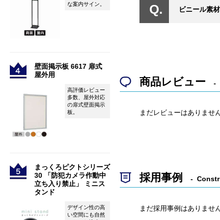
な案内サイン。
ビニール素材
壁面掲示板 6617 扉式
屋外用
商品レビュー
高評価レビュー
多数、屋外対応
の扉式壁面掲示
まだレビューはありませ
板。
まっくろピクトシリーズ
採用事例
30 「防犯カメラ作動中
Constr
立ち入り禁止」 ミニス
タンド
まだ採用事例はありませ
デザイン性の高
い空間にも自然