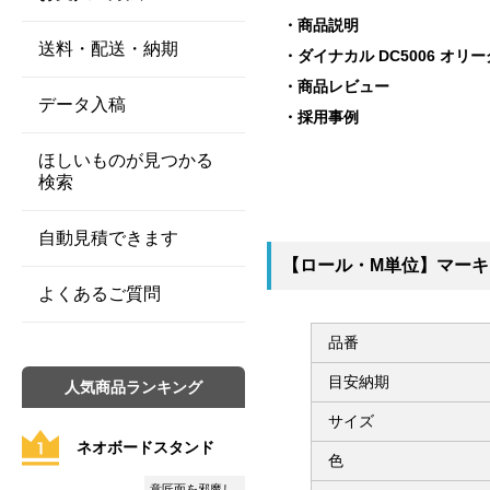
商品説明
送料・配送・納期
ダイナカル DC5006 オ
商品レビュー
データ入稿
採用事例
ほしいものが見つかる
検索
自動見積できます
【ロール・M単位】マーキン
よくあるご質問
品番
目安納期
人気商品ランキング
サイズ
ネオボードスタンド
色
意匠面を邪魔し