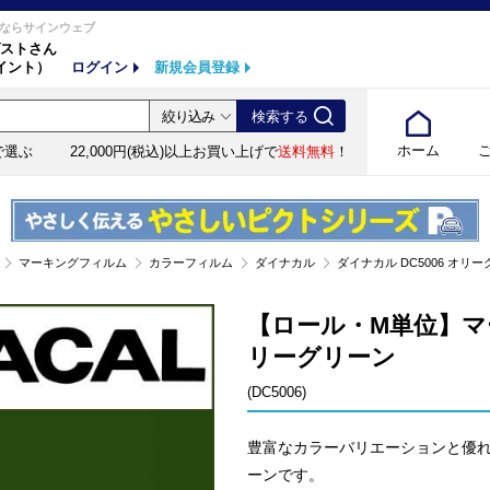
ならサインウェブ
ストさん
イント）
ログイン
新規会員登録
ホーム
で選ぶ
22,000円(税込)以上お買い上げで
送料無料
！
マーキングフィルム
カラーフィルム
ダイナカル
ダイナカル DC5006 オリーグ
【ロール・M単位】マー
リーグリーン
(DC5006)
豊富なカラーバリエーションと優れた
ーンです。