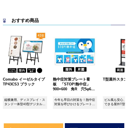
おすすめ商品
Comabo イーゼルタイプ
熱中症対策プレート看
T型屋外スタンド 
TP43CS3 ブラック
板 「STOP!熱中症」
900×600 角R 穴5φ6カ
所 SignWebオリジナル
縦横兼用、ディスプレイ・ス
今年も早目の対策を！熱中症
ビル風も安心、
タンド一体型43型デジタルサ
対策を呼びかけるプレート看
できる屋外T型
イネージ。
板。
板。