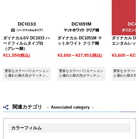
ダイナカルSV DC1033 ハ
ダイナカル DC1051M マ
ダイナカル DC4
ードフィルムタイプ白
ットホワイト クリア糊
エンタルレッ
（グレー糊）
¥11,550
¥3,600～¥27,951
¥3,600～¥27,
(税込)
(税込)
豊富なカラーバリエーション
豊富なカラーバリエーション
豊富なカラーバ
と優れた耐久性がマッチング
と優れた耐久性がマッチング
と優れた耐久性
したシート ダイナカルSV
したシート ダイナカル
したシート ダイ
DC1033 硬めフィルム白（グ
DC1051M マットホワイトク
DC4134 オリ
レー糊）です。
リア糊です。
です。
関連カテゴリ
Associated category
カラーフィルム