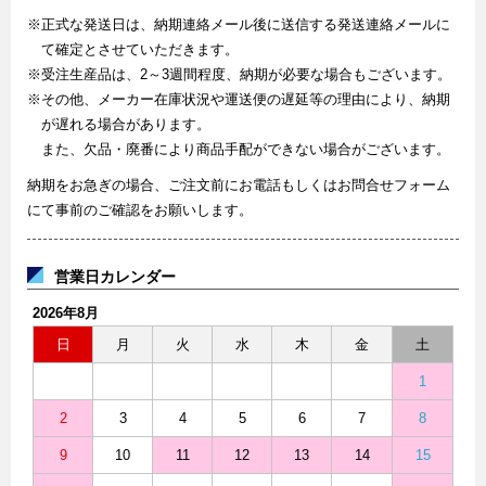
※正式な発送日は、納期連絡メール後に送信する発送連絡メールに
て確定とさせていただきます。
※受注生産品は、2～3週間程度、納期が必要な場合もございます。
※その他、メーカー在庫状況や運送便の遅延等の理由により、納期
が遅れる場合があります。
また、欠品・廃番により商品手配ができない場合がございます。
納期をお急ぎの場合、ご注文前にお電話もしくはお問合せフォーム
にて事前のご確認をお願いします。
営業日カレンダー
2026年8月
日
月
火
水
木
金
土
1
2
3
4
5
6
7
8
9
10
11
12
13
14
15