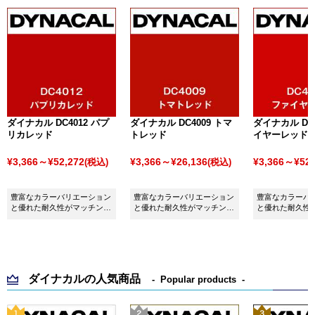
ダイナカル DC4012 パプ
ダイナカル DC4009 トマ
ダイナカル DC4
リカレッド
トレッド
イヤーレッド
¥3,366～¥52,272
¥3,366～¥26,136
¥3,366～¥52,
(税込)
(税込)
豊富なカラーバリエーション
豊富なカラーバリエーション
豊富なカラーバ
と優れた耐久性がマッチング
と優れた耐久性がマッチング
と優れた耐久性
したシート ダイナカル
したシート ダイナカル
したシート ダイ
DC4012 パプリカレッドで
DC4009 トマトレッドです。
DC4028 ファ
す。
す。
ダイナカルの人気商品
Popular products