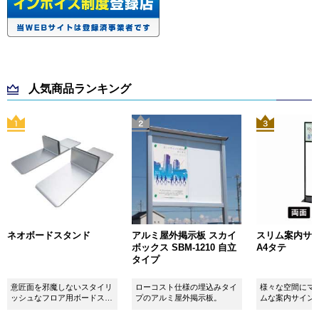
人気商品ランキング
ネオボードスタンド
アルミ屋外掲示板 スカイ
スリム案内サイン
ボックス SBM-1210 自立
A4タテ
タイプ
意匠面を邪魔しないスタイリ
ローコスト仕様の埋込みタイ
様々な空間にマ
ッシュなフロア用ボードスタ
プのアルミ屋外掲示板。
ムな案内サイン
ンドです！