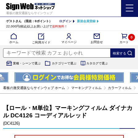
看板の激安通販ならサインウェブ
ゲストさん
（現在：0ポイント）
ログイン
新規会員登録
22,000円(税込)以上お買い上げで
送料無料
！
0
カート
マイページ
ホーム
お問合せ
ご利用ガイド
業種・シーンで選ぶ
カテゴリーで選ぶ
カタログで選ぶ
看板の激安通販ならサインウェブ ホーム
マーキングフィルム
カラーフィルム
【ロール・M単位】マーキングフィルム ダイナカ
ル DC4126 コーディアルレッド
(DC4126)