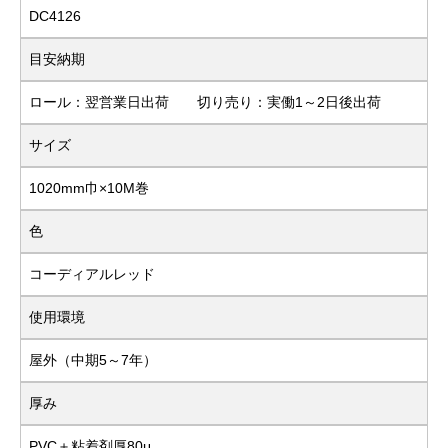
DC4126
目安納期
ロール：翌営業日出荷 切り売り：実働1～2日後出荷
サイズ
1020mm巾×10M巻
色
コーディアルレッド
使用環境
屋外（中期5～7年）
厚み
PVC＋粘着剤厚80μ