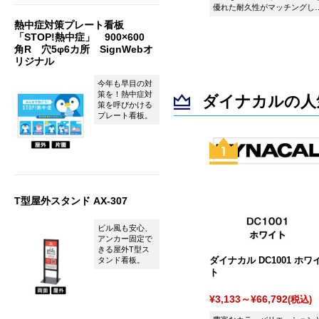
優れた耐久性がマッチングし
シート ダイナカル DC4029 ポ
熱中症対策プレート看板
ピーレッドです。
「STOP!熱中症」 900×600
角R 穴5φ6カ所 SignWebオ
リジナル
今年も早目の対
策を！熱中症対
ダイナカルの人
策を呼びかける
プレート看板。
T型屋外スタンド AX-307
ビル風も安心、
アンカー固定で
きる屋外T型ス
ダイナカル DC1001 ホワ
タンド看板。
ト
¥3,133～¥66,792
(税込)