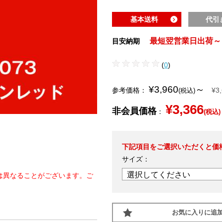
基本送料
代引
最短翌営業日出荷～
目安納期
(
0
)
¥3,960
～
参考価格：
¥3
(税込)
¥3,366
非会員価格
：
(税込)
下記項目をご選択いただくと価
サイズ：
は異なることがございます。ご
お気に入りに追