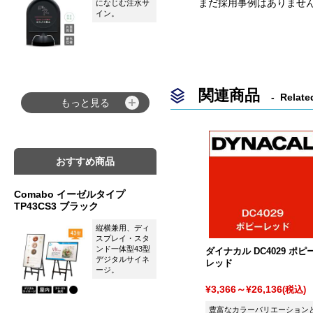
まだ採用事例はありませ
になじむ注水サ
イン。
関連商品
Relate
もっと見る
おすすめ商品
Comabo イーゼルタイプ
TP43CS3 ブラック
縦横兼用、ディ
スプレイ・スタ
ンド一体型43型
ダイナカル DC4029 ポピ
デジタルサイネ
レッド
ージ。
¥3,366～¥26,136
(税込)
豊富なカラーバリエーション