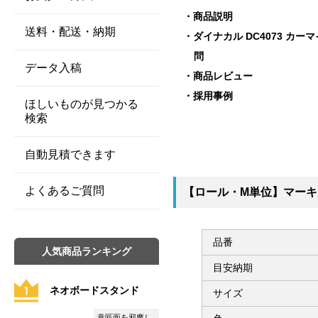
商品説明
送料・配送・納期
ダイナカル DC4073 カ
問
データ入稿
商品レビュー
採用事例
ほしいものが見つかる
検索
自動見積できます
よくあるご質問
【ロール・M単位】マーキン
品番
人気商品ランキング
目安納期
ネオボードスタンド
サイズ
意匠面を邪魔し