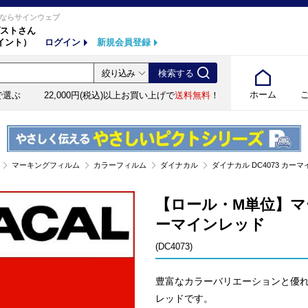
ならサインウェブ
ストさん
イント）
ログイン
新規会員登録
ホーム
で選ぶ
22,000円(税込)以上お買い上げで
送料無料
！
マーキングフィルム
カラーフィルム
ダイナカル
ダイナカル DC4073 カーマイ
【ロール・M単位】マー
ーマインレッド
(DC4073)
豊富なカラーバリエーションと優れた
レッドです。