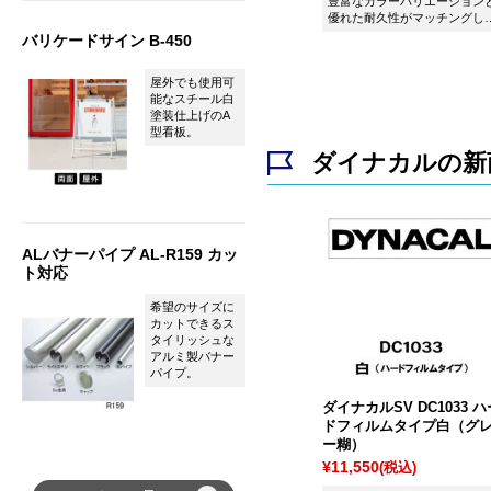
豊富なカラーバリエーション
優れた耐久性がマッチングし
シート ダイナカル DC1001 ホ
バリケードサイン B-450
ワイトです。
屋外でも使用可
能なスチール白
塗装仕上げのA
型看板。
ダイナカルの新
ALバナーパイプ AL-R159 カッ
ト対応
希望のサイズに
カットできるス
タイリッシュな
アルミ製バナー
パイプ。
ダイナカルSV DC1033 ハ
ドフィルムタイプ白（グ
ー糊）
¥11,550
(税込)