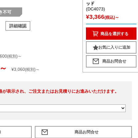
ッド
(DC4073)
き不可
¥3,366
～
(税込)
詳細確認
商品を選択する
お気に入りに追加
,600
～
(税別)
～
¥3,060
～
(税別)
格が表示され、ご注文またはお見積りにお進みいただけます。
加