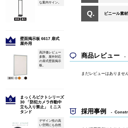
な案内サイン。
ビニール素材
壁面掲示板 6617 扉式
屋外用
高評価レビュー
商品レビュー
多数、屋外対応
の扉式壁面掲示
板。
まだレビューはありませ
まっくろピクトシリーズ
30 「防犯カメラ作動中
立ち入り禁止」 ミニス
採用事例
タンド
Constr
デザイン性の高
い空間にも自然