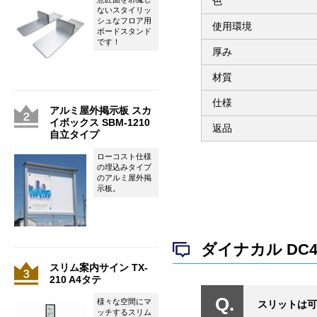
色
ないスタイリッ
シュなフロア用
使用環境
ボードスタンド
です！
厚み
材質
仕様
アルミ屋外掲示板 スカ
イボックス SBM-1210
返品
自立タイプ
ローコスト仕様
の埋込みタイプ
のアルミ屋外掲
示板。
ダイナカル DC
スリム案内サイン TX-
210 A4タテ
様々な空間にマ
スリットは可
ッチするスリム