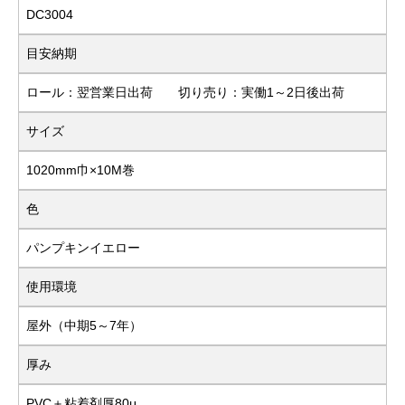
DC3004
目安納期
ロール：翌営業日出荷 切り売り：実働1～2日後出荷
サイズ
1020mm巾×10M巻
色
パンプキンイエロー
使用環境
屋外（中期5～7年）
厚み
PVC＋粘着剤厚80μ