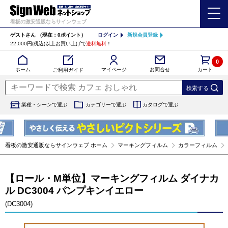
看板の激安通販ならサインウェブ
ゲストさん
（現在：0ポイント）
ログイン
新規会員登録
22,000円(税込)以上お買い上げで
送料無料
！
0
カート
マイページ
ホーム
お問合せ
ご利用ガイド
業種・シーンで選ぶ
カテゴリーで選ぶ
カタログで選ぶ
看板の激安通販ならサインウェブ ホーム
マーキングフィルム
カラーフィルム
【ロール・M単位】マーキングフィルム ダイナカ
ル DC3004 パンプキンイエロー
(DC3004)