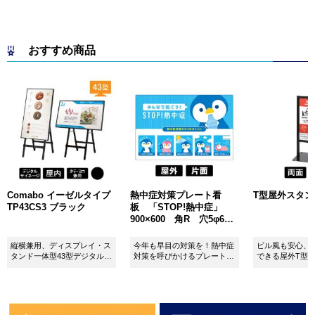
おすすめ商品
Comabo イーゼルタイプ
熱中症対策プレート看
T型屋外スタンド 
TP43CS3 ブラック
板 「STOP!熱中症」
900×600 角R 穴5φ6カ
所 SignWebオリジナル
縦横兼用、ディスプレイ・ス
今年も早目の対策を！熱中症
ビル風も安心、
タンド一体型43型デジタルサ
対策を呼びかけるプレート看
できる屋外T型
イネージ。
板。
板。