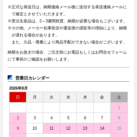
※正式な発送日は、納期連絡メール後に送信する発送連絡メールに
て確定とさせていただきます。
※受注生産品は、2～3週間程度、納期が必要な場合もございます。
※その他、メーカー在庫状況や運送便の遅延等の理由により、納期
が遅れる場合があります。
また、欠品・廃番により商品手配ができない場合がございます。
納期をお急ぎの場合、ご注文前にお電話もしくはお問合せフォーム
にて事前のご確認をお願いします。
営業日カレンダー
2026年8月
日
月
火
水
木
金
土
1
2
3
4
5
6
7
8
9
10
11
12
13
14
15