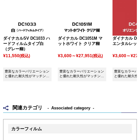
ダイナカルSV DC1033 ハ
ダイナカル DC1051M マ
ダイナカル DC4
ードフィルムタイプ白
ットホワイト クリア糊
エンタルレッ
（グレー糊）
¥11,550
¥3,600～¥27,951
¥3,600～¥27,
(税込)
(税込)
豊富なカラーバリエーション
豊富なカラーバリエーション
豊富なカラーバ
と優れた耐久性がマッチング
と優れた耐久性がマッチング
と優れた耐久性
したシート ダイナカルSV
したシート ダイナカル
したシート ダイ
DC1033 硬めフィルム白（グ
DC1051M マットホワイトク
DC4134 オリ
レー糊）です。
リア糊です。
です。
関連カテゴリ
Associated category
カラーフィルム