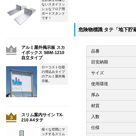
ないスタイリッ
シュなフロア用
ボードスタンド
です！
危険物標識 タテ「地下貯蔵
アルミ屋外掲示板 スカ
品番
イボックス SBM-1210
自立タイプ
目安納期
ローコスト仕様
の埋込みタイプ
サイズ
のアルミ屋外掲
示板。
使用環境
厚み
材質
スリム案内サイン TX-
入数
210 A4タテ
仕様
様々な空間にマ
ッチするスリム