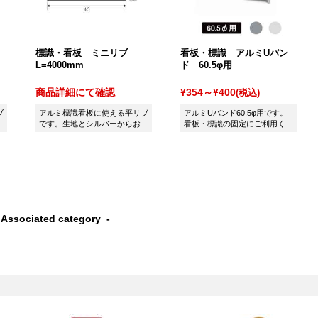
標識・看板 ミニリブ
看板・標識 アルミUバン
L=4000mm
ド 60.5φ用
商品詳細にて確認
¥354～¥400
(税込)
ブ
アルミ標識看板に使える平リブ
アルミUバンド60.5φ用です。
選
です。生地とシルバーからお選
看板・標識の固定にご利用くだ
びいただけます。
さい。
Associated category