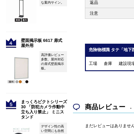
返品
な案内サイン。
注意
壁面掲示板 6617 扉式
屋外用
危険物標識 タテ「地下
高評価レビュー
多数、屋外対応
工場 倉庫 建設現
の扉式壁面掲示
板。
まっくろピクトシリーズ
商品レビュー
30 「防犯カメラ作動中
立ち入り禁止」 ミニス
タンド
まだレビューはありませ
デザイン性の高
い空間にも自然