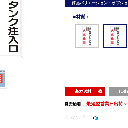
商品バリエーション・オプショ
■材質
：
基本送料
代引
最短翌営業日出荷～
目安納期
(
0
)