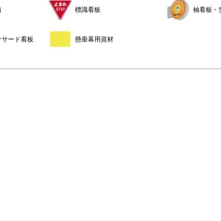
植
標識看板
袖看板・
ァサード看板
懸垂幕用資材