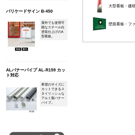
大型看板・建
バリケードサイン B-450
屋外でも使用可
壁面看板・フ
能なスチール白
塗装仕上げのA
型看板。
ALバナーパイプ AL-R159 カッ
ト対応
希望のサイズに
カットできるス
タイリッシュな
アルミ製バナー
パイプ。