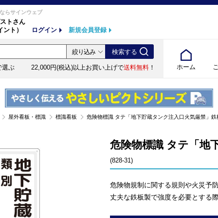
ならサインウェブ
ストさん
イント）
ログイン
新規会員登録
ホーム
で選ぶ
22,000円(税込)以上お買い上げで
送料無料
！
屋外看板・標識
標識看板
危険物標識 タテ「地下貯蔵タンク注入口火気厳禁」鉄板 828-
危険物標識 タテ「地下
(828-31)
危険物規制に関する規則や火災予
丈夫な鉄板製で強度を必要とする