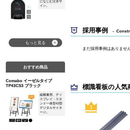
になじむ注水サ
イン。
採用事例
Constr
もっと見る
まだ採用事例はありませ
おすすめ商品
Comabo イーゼルタイプ
TP43CS3 ブラック
標識看板の人気
縦横兼用、ディ
スプレイ・スタ
ンド一体型43型
デジタルサイネ
ージ。