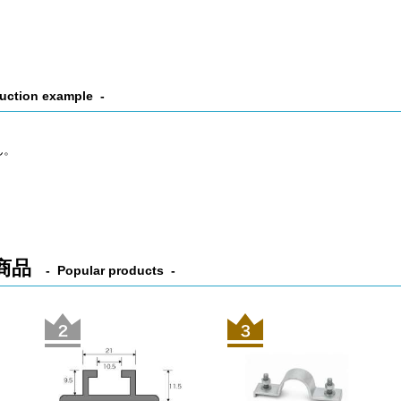
uction example
ん。
商品
Popular products