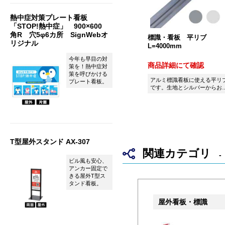
熱中症対策プレート看板
「STOP!熱中症」 900×600
角R 穴5φ6カ所 SignWebオ
標識・看板 平リブ
リジナル
L=4000mm
今年も早目の対
商品詳細にて確認
策を！熱中症対
策を呼びかける
アルミ標識看板に使える平リ
プレート看板。
です。生地とシルバーからお
びいただけます。
T型屋外スタンド AX-307
関連カテゴリ
ビル風も安心、
アンカー固定で
きる屋外T型ス
タンド看板。
屋外看板・標識