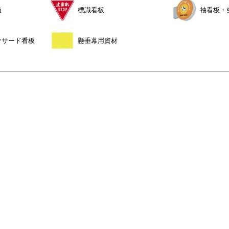
植
標識看板
袖看板・
ァサード看板
懸垂幕用資材