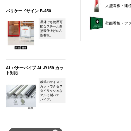
大型看板・建
バリケードサイン B-450
屋外でも使用可
壁面看板・フ
能なスチール白
塗装仕上げのA
型看板。
ALバナーパイプ AL-R159 カッ
ト対応
希望のサイズに
カットできるス
タイリッシュな
アルミ製バナー
パイプ。