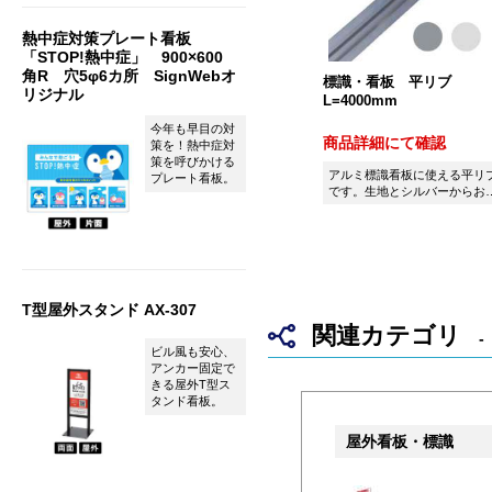
熱中症対策プレート看板
「STOP!熱中症」 900×600
角R 穴5φ6カ所 SignWebオ
標識・看板 平リブ
リジナル
L=4000mm
今年も早目の対
商品詳細にて確認
策を！熱中症対
策を呼びかける
アルミ標識看板に使える平リ
プレート看板。
です。生地とシルバーからお
びいただけます。
T型屋外スタンド AX-307
関連カテゴリ
ビル風も安心、
アンカー固定で
きる屋外T型ス
タンド看板。
屋外看板・標識