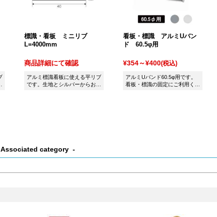
標識・看板 ミニリブ
看板・標識 アルミUバン
L=4000mm
ド 60.5φ用
商品詳細にて確認
¥354～¥400
(税込)
ブ
アルミ標識看板に使える平リブ
アルミUバンド60.5φ用です。
選
です。生地とシルバーからお選
看板・標識の固定にご利用くだ
びいただけます。
さい。
Associated category