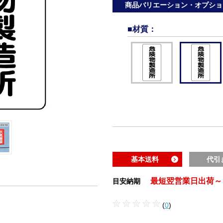
商品バリエーション・オプショ
■材質
：
基本送料
代引
最短翌営業日出荷～
目安納期
(
0
)