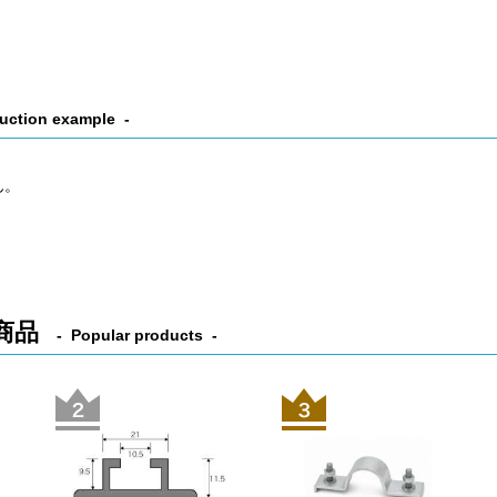
uction example
ん。
商品
Popular products