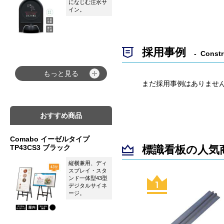
になじむ注水サ
イン。
採用事例
Constr
もっと見る
まだ採用事例はありませ
おすすめ商品
Comabo イーゼルタイプ
TP43CS3 ブラック
標識看板の人気
縦横兼用、ディ
スプレイ・スタ
ンド一体型43型
デジタルサイネ
ージ。