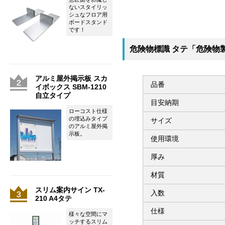
ないスタイリッ
シュなフロア用
ボードスタンド
です！
危険物標識 タテ「危険物製
アルミ屋外掲示板 スカ
品番
イボックス SBM-1210
自立タイプ
目安納期
ローコスト仕様
の埋込みタイプ
サイズ
のアルミ屋外掲
示板。
使用環境
厚み
材質
スリム案内サイン TX-
入数
210 A4タテ
仕様
様々な空間にマ
ッチするスリム