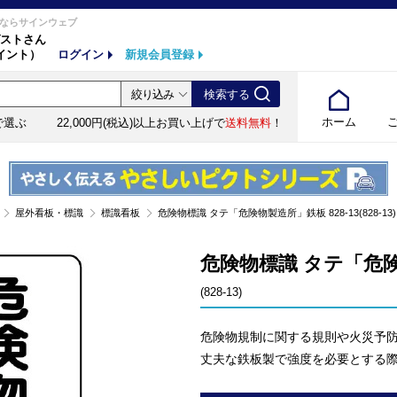
ならサインウェブ
ストさん
イント）
ログイン
新規会員登録
ホーム
で選ぶ
22,000円(税込)以上お買い上げで
送料無料
！
屋外看板・標識
標識看板
危険物標識 タテ「危険物製造所」鉄板 828-13(828-13)
危険物標識 タテ「危険物
(828-13)
危険物規制に関する規則や火災予
丈夫な鉄板製で強度を必要とする