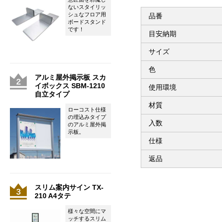
ないスタイリッ
シュなフロア用
品番
ボードスタンド
です！
目安納期
サイズ
色
アルミ屋外掲示板 スカ
イボックス SBM-1210
使用環境
自立タイプ
材質
ローコスト仕様
の埋込みタイプ
入数
のアルミ屋外掲
示板。
仕様
返品
スリム案内サイン TX-
210 A4タテ
様々な空間にマ
ッチするスリム