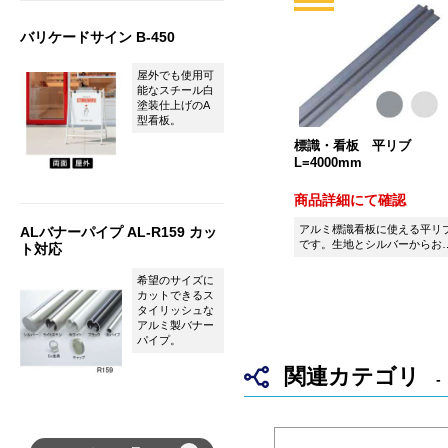
バリケードサイン B-450
屋外でも使用可
能なスチール白
塗装仕上げのA
型看板。
標識・看板 平リブ
L=4000mm
商品詳細にて確認
アルミ標識看板に使える平リ
ALバナーパイプ AL-R159 カッ
です。生地とシルバーからお
ト対応
びいただけます。
希望のサイズに
カットできるス
タイリッシュな
アルミ製バナー
パイプ。
関連カテゴリ