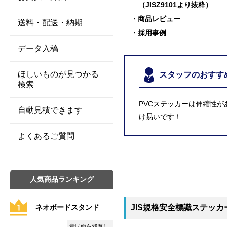
（JISZ9101より抜粋）
商品レビュー
送料・配送・納期
採用事例
データ入稿
ほしいものが見つかる
スタッフのおすす
検索
PVCステッカーは伸縮性
自動見積できます
け易いです！
よくあるご質問
人気商品ランキング
JIS規格安全標識ステッカ
ネオボードスタンド
意匠面を邪魔し