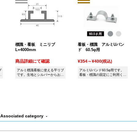
標識・看板 ミニリブ
看板・標識 アルミUバン
L=4000mm
ド 60.5φ用
商品詳細にて確認
¥354～¥400
(税込)
ブ
アルミ標識看板に使える平リブ
アルミUバンド60.5φ用です。
選
です。生地とシルバーからお選
看板・標識の固定にご利用くだ
びいただけます。
さい。
Associated category