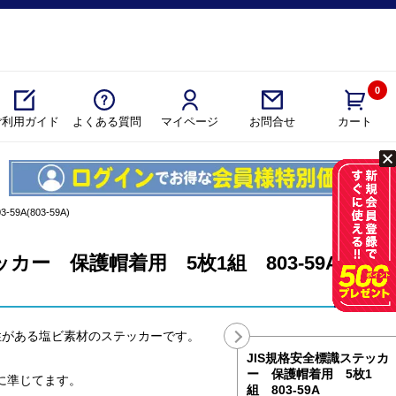
0
ご利用ガイド
よくある質問
マイページ
カート
お問合せ
A(803-59A)
カー 保護帽着用 5枚1組 803-59A
性がある塩ビ素材のステッカーです。
JIS規格安全標識ステッカ
ー 保護帽着用 5枚1
格に準じてます。
組 803-59A