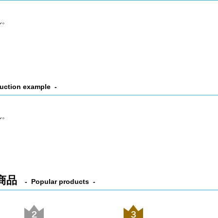
ん。
uction example
ん。
商品
Popular products