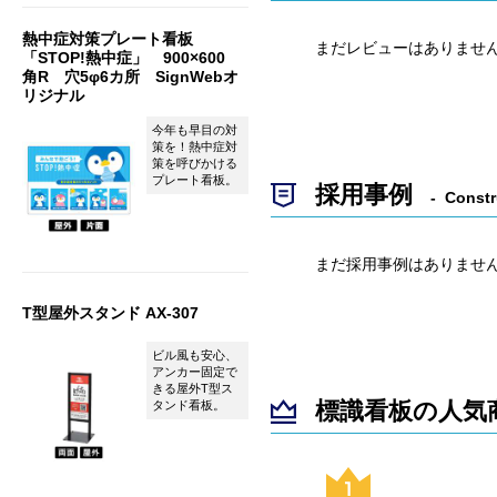
熱中症対策プレート看板
まだレビューはありませ
「STOP!熱中症」 900×600
角R 穴5φ6カ所 SignWebオ
リジナル
今年も早目の対
策を！熱中症対
策を呼びかける
プレート看板。
採用事例
Constr
まだ採用事例はありませ
T型屋外スタンド AX-307
ビル風も安心、
アンカー固定で
きる屋外T型ス
標識看板の人気
タンド看板。