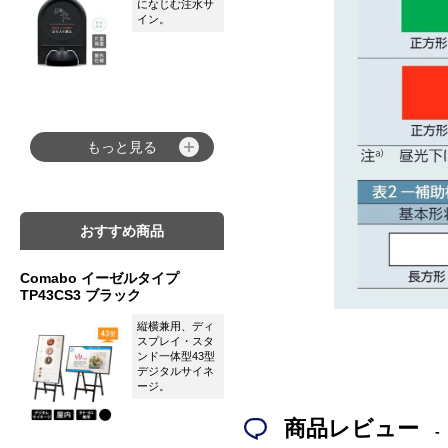
になじむ注水サ
イン。
もっと見る
おすすめ商品
Comabo イーゼルタイプ
TP43CS3 ブラック
縦横兼用、ディ
スプレイ・スタ
ンド一体型43型
デジタルサイネ
ージ。
商品レビュー