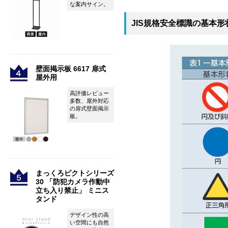
な案内サイン。
JIS規格安全標識の基本形
壁面掲示板 6617 扉式
屋外用
高評価レビュー
多数、屋外対応
の扉式壁面掲示
板。
まっくろピクトシリーズ
30 「防犯カメラ作動中
立ち入り禁止」 ミニス
タンド
デザイン性の高
い空間にも自然