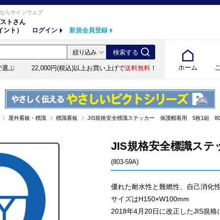
ならサインウェブ
ストさん
イント）
ログイン
新規会員登録
ホーム
で選ぶ
22,000円(税込)以上お買い上げで
送料無料
！
屋外看板・標識
標識看板
JIS規格安全標識ステッカー 保護帽着用 5枚1組 803-59
JIS規格安全標識ステッ
(803-59A)
優れた耐水性と難燃性、自己消化
サイズはH150×W100mm
2018年4月20日に改正したJIS規