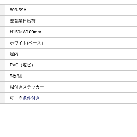
803-59A
翌営業日出荷
H150×W100mm
ホワイト(ベース）
屋内
PVC（塩ビ）
5枚/組
糊付きステッカー
可 ※
条件付き