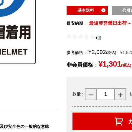
基本送料
代引
最短翌営業日出荷～
目安納期
(
0
)
¥2,002
参考価格：
¥1,82
(税込)
¥1,301
非会員価格
：
(税込)
数量：
状及び安全色の一般的な意味