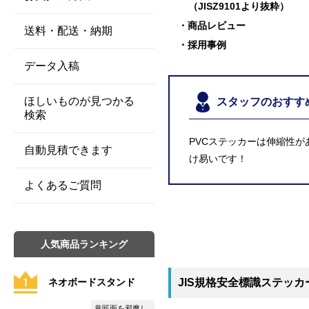
（JISZ9101より抜粋）
商品レビュー
送料・配送・納期
採用事例
データ入稿
ほしいものが見つかる
スタッフのおすす
検索
PVCステッカーは伸縮性
自動見積できます
け易いです！
よくあるご質問
人気商品ランキング
JIS規格安全標識ステッカー
ネオボードスタンド
意匠面を邪魔し