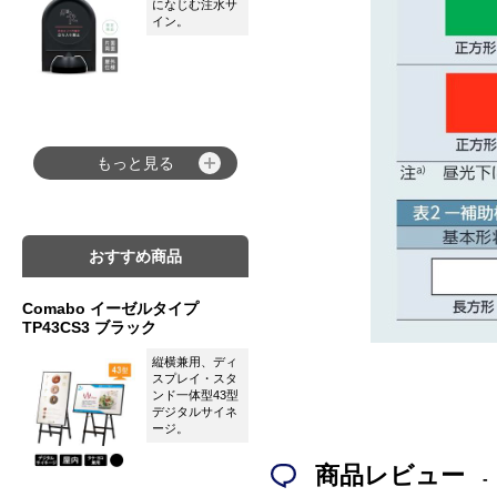
になじむ注水サ
イン。
もっと見る
おすすめ商品
Comabo イーゼルタイプ
TP43CS3 ブラック
縦横兼用、ディ
スプレイ・スタ
ンド一体型43型
デジタルサイネ
ージ。
商品レビュー