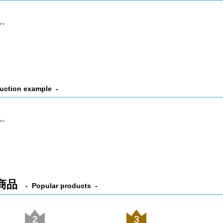
ん。
uction example
ん。
商品
Popular products