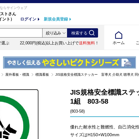
ならサインウェブ
ストさん
イント）
ログイン
新規会員登録
ホーム
で選ぶ
22,000円(税込)以上お買い上げで
送料無料
！
屋外看板・標識
標識看板
JIS規格安全標識ステッカー 盲導犬 介助犬 聴導犬 同伴可 5
JIS規格安全標識ステ
1組 803-58
(803-58)
優れた耐水性と難燃性、自己消化
サイズはH150×W100mm