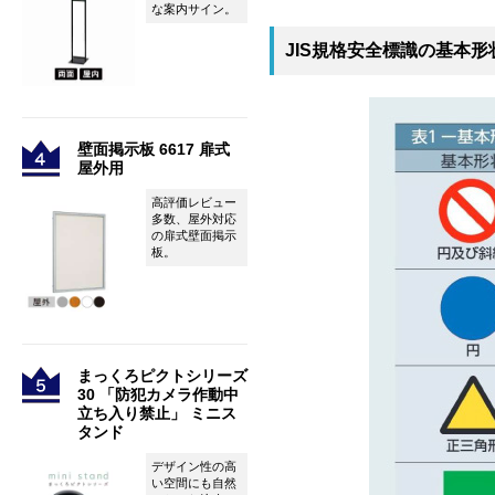
な案内サイン。
JIS規格安全標識の基本形
壁面掲示板 6617 扉式
屋外用
高評価レビュー
多数、屋外対応
の扉式壁面掲示
板。
まっくろピクトシリーズ
30 「防犯カメラ作動中
立ち入り禁止」 ミニス
タンド
デザイン性の高
い空間にも自然