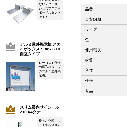
ないスタイリッ
シュなフロア用
品番
ボードスタンド
です！
目安納期
サイズ
色
アルミ屋外掲示板 スカ
イボックス SBM-1210
使用環境
自立タイプ
材質
ローコスト仕様
の埋込みタイプ
入数
のアルミ屋外掲
示板。
仕様
返品
スリム案内サイン TX-
210 A4タテ
様々な空間にマ
ッチするスリム