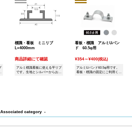
標識・看板 ミニリブ
看板・標識 アルミUバン
L=4000mm
ド 60.5φ用
商品詳細にて確認
¥354～¥400
(税込)
ブ
アルミ標識看板に使える平リブ
アルミUバンド60.5φ用です。
選
です。生地とシルバーからお選
看板・標識の固定にご利用くだ
びいただけます。
さい。
Associated category