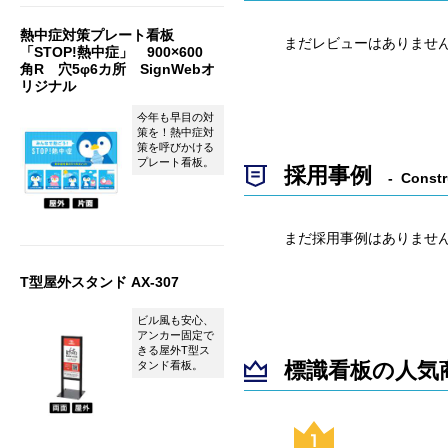
熱中症対策プレート看板
まだレビューはありませ
「STOP!熱中症」 900×600
角R 穴5φ6カ所 SignWebオ
リジナル
今年も早目の対
策を！熱中症対
策を呼びかける
プレート看板。
採用事例
Constr
まだ採用事例はありませ
T型屋外スタンド AX-307
ビル風も安心、
アンカー固定で
きる屋外T型ス
標識看板の人気
タンド看板。