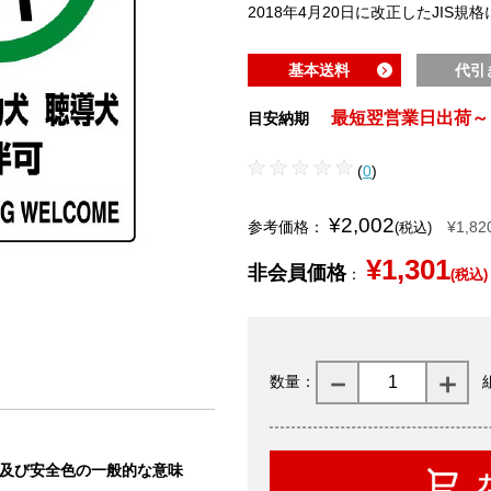
2018年4月20日に改正したJIS規
基本送料
代引
最短翌営業日出荷～
目安納期
(
0
)
¥2,002
参考価格：
¥1,82
(税込)
¥1,301
非会員価格
：
(税込)
数量：
状及び安全色の一般的な意味