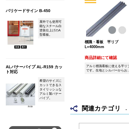
バリケードサイン B-450
屋外でも使用可
能なスチール白
塗装仕上げのA
型看板。
標識・看板 平リブ
L=4000mm
商品詳細にて確認
アルミ標識看板に使える平リ
ALバナーパイプ AL-R159 カッ
です。生地とシルバーからお
ト対応
びいただけます。
希望のサイズに
カットできるス
タイリッシュな
アルミ製バナー
パイプ。
関連カテゴリ