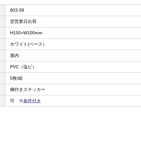
803-58
翌営業日出荷
H150×W100mm
ホワイト(ベース）
屋内
PVC（塩ビ）
5枚/組
糊付きステッカー
可 ※
条件付き