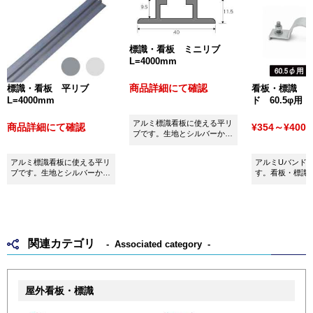
標識・看板 ミニリブ
L=4000mm
商品詳細にて確認
標識・看板 平リブ
看板・標識 
L=4000mm
ド 60.5φ用
アルミ標識看板に使える平リ
商品詳細にて確認
¥354～¥400
(
ブです。生地とシルバーから
お選びいただけます。
アルミ標識看板に使える平リ
アルミUバンド60
ブです。生地とシルバーから
す。看板・標識
お選びいただけます。
用ください。
関連カテゴリ
Associated category
屋外看板・標識