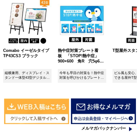
Comabo イーゼルタイプ
熱中症対策プレート看
T型屋外スタンド 
TP43CS3 ブラック
板 「STOP!熱中症」
900×600 角R 穴5φ6カ
所 SignWebオリジナル
縦横兼用、ディスプレイ・ス
今年も早目の対策を！熱中症
ビル風も安心、
タンド一体型43型デジタルサ
対策を呼びかけるプレート看
できる屋外T型
イネージ。
板。
板。
メルマガバックナンバー