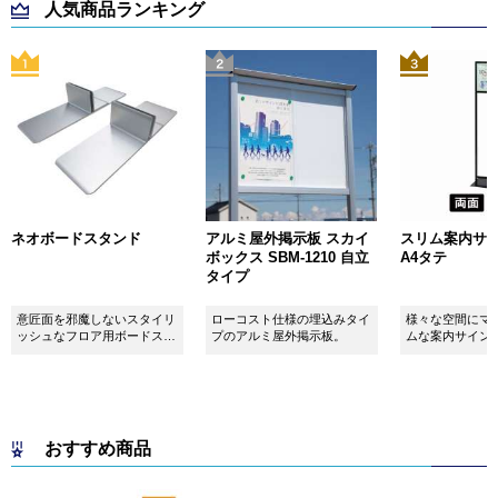
人気商品ランキング
ネオボードスタンド
アルミ屋外掲示板 スカイ
スリム案内サイン
ボックス SBM-1210 自立
A4タテ
タイプ
意匠面を邪魔しないスタイリ
ローコスト仕様の埋込みタイ
様々な空間にマ
ッシュなフロア用ボードスタ
プのアルミ屋外掲示板。
ムな案内サイン
ンドです！
おすすめ商品