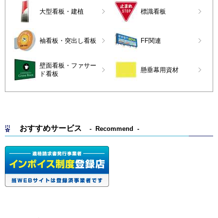
大型看板・建植
標識看板
袖看板・突出し看板
FF関連
壁面看板・ファサー
懸垂幕用資材
ド看板
おすすめサービス
Recommend