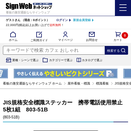
看板の激安通販ならサインウェブ
ゲストさん
（現在：0ポイント）
ログイン
新規会員登録
22,000円(税込)以上お買い上げで
送料無料
！
0
カート
マイページ
ホーム
お問合せ
ご利用ガイド
業種・シーンで選ぶ
カテゴリーで選ぶ
カタログで選ぶ
看板の激安通販ならサインウェブ ホーム
屋外看板・標識
標識看板
JIS規格安
JIS規格安全標識ステッカー 携帯電話使用禁止
5枚1組 803-51B
(803-51B)