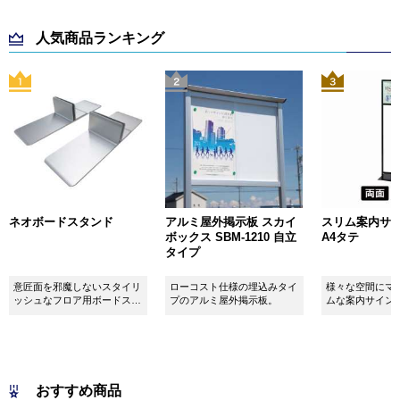
人気商品ランキング
ネオボードスタンド
アルミ屋外掲示板 スカイ
スリム案内サイン
ボックス SBM-1210 自立
A4タテ
タイプ
意匠面を邪魔しないスタイリ
ローコスト仕様の埋込みタイ
様々な空間にマ
ッシュなフロア用ボードスタ
プのアルミ屋外掲示板。
ムな案内サイン
ンドです！
おすすめ商品