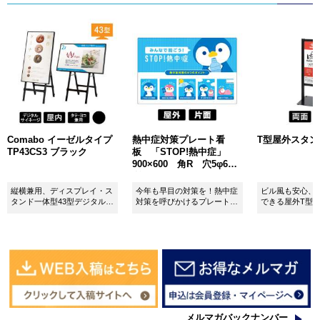
Comabo イーゼルタイプ
熱中症対策プレート看
T型屋外スタンド 
TP43CS3 ブラック
板 「STOP!熱中症」
900×600 角R 穴5φ6カ
所 SignWebオリジナル
縦横兼用、ディスプレイ・ス
今年も早目の対策を！熱中症
ビル風も安心、
タンド一体型43型デジタルサ
対策を呼びかけるプレート看
できる屋外T型
イネージ。
板。
板。
メルマガバックナンバー