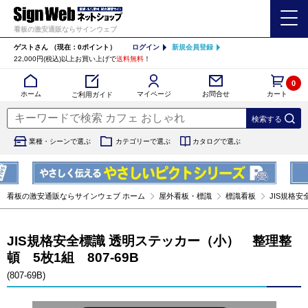
看板の激安通販ならサインウェブ
ゲストさん
（現在：0ポイント）
ログイン
新規会員登録
22,000円(税込)以上お買い上げで
送料無料
！
0
カート
マイページ
ホーム
お問合せ
ご利用ガイド
業種・シーンで選ぶ
カテゴリーで選ぶ
カタログで選ぶ
看板の激安通販ならサインウェブ ホーム
屋外看板・標識
標識看板
JIS規格安
JIS規格安全標識 透明ステッカー（小） 整理整
頓 5枚1組 807-69B
(807-69B)