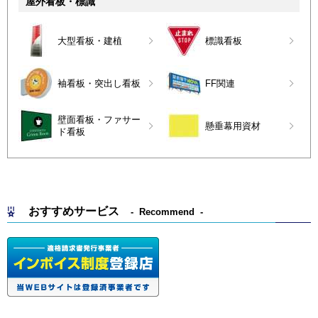
屋外看板・標識
大型看板・建植
標識看板
袖看板・突出し看板
FF関連
壁面看板・ファサー
懸垂幕用資材
ド看板
おすすめサービス
Recommend