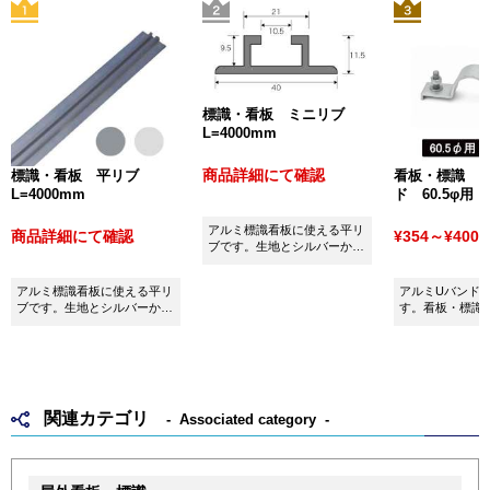
標識・看板 ミニリブ
L=4000mm
商品詳細にて確認
標識・看板 平リブ
看板・標識 
L=4000mm
ド 60.5φ用
アルミ標識看板に使える平リ
商品詳細にて確認
¥354～¥400
(
ブです。生地とシルバーから
お選びいただけます。
アルミ標識看板に使える平リ
アルミUバンド60
ブです。生地とシルバーから
す。看板・標識
お選びいただけます。
用ください。
関連カテゴリ
Associated category