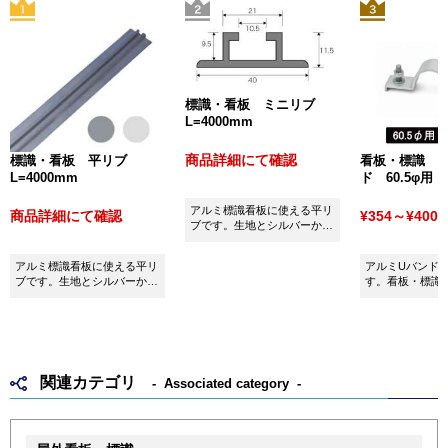
標識・看板 ミニリブ
L=4000mm
商品詳細にて確認
標識・看板 平リブ
看板・標識 
L=4000mm
ド 60.5φ用
アルミ標識看板に使える平リ
商品詳細にて確認
¥354～¥400
(
ブです。生地とシルバーから
お選びいただけます。
アルミ標識看板に使える平リ
アルミUバンド60
ブです。生地とシルバーから
す。看板・標識
お選びいただけます。
用ください。
関連カテゴリ
Associated category