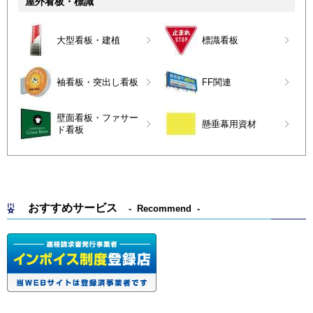
屋外看板・標識
大型看板・建植
標識看板
袖看板・突出し看板
FF関連
壁面看板・ファサー
懸垂幕用資材
ド看板
おすすめサービス
Recommend