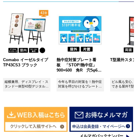
Comabo イーゼルタイプ
熱中症対策プレート看
T型屋外スタンド 
TP43CS3 ブラック
板 「STOP!熱中症」
900×600 角R 穴5φ6カ
所 SignWebオリジナル
縦横兼用、ディスプレイ・ス
今年も早目の対策を！熱中症
ビル風も安心、
タンド一体型43型デジタルサ
対策を呼びかけるプレート看
できる屋外T型
イネージ。
板。
板。
メルマガバックナンバー