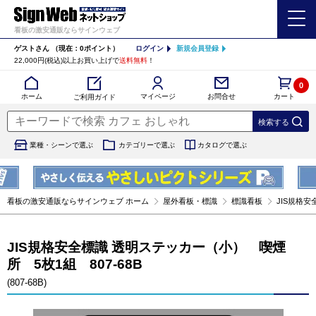
看板の激安通販ならサインウェブ
ゲストさん
（現在：0ポイント）
ログイン
新規会員登録
22,000円(税込)以上お買い上げで
送料無料
！
0
カート
マイページ
ホーム
お問合せ
ご利用ガイド
業種・シーンで選ぶ
カテゴリーで選ぶ
カタログで選ぶ
看板の激安通販ならサインウェブ ホーム
屋外看板・標識
標識看板
JIS規格安
JIS規格安全標識 透明ステッカー（小） 喫煙
所 5枚1組 807-68B
(807-68B)