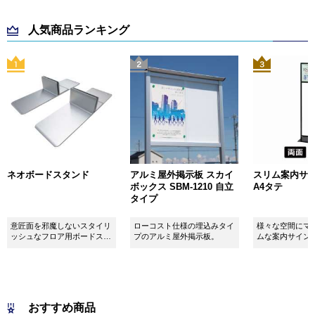
人気商品ランキング
ネオボードスタンド
アルミ屋外掲示板 スカイ
スリム案内サイン
ボックス SBM-1210 自立
A4タテ
タイプ
意匠面を邪魔しないスタイリ
ローコスト仕様の埋込みタイ
様々な空間にマ
ッシュなフロア用ボードスタ
プのアルミ屋外掲示板。
ムな案内サイン
ンドです！
おすすめ商品