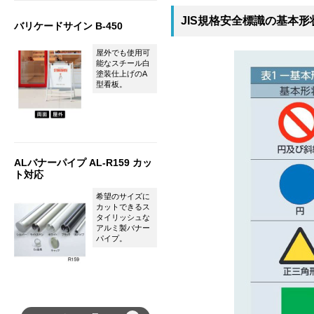
JIS規格安全標識の基本形
バリケードサイン B-450
屋外でも使用可
能なスチール白
塗装仕上げのA
型看板。
ALバナーパイプ AL-R159 カッ
ト対応
希望のサイズに
カットできるス
タイリッシュな
アルミ製バナー
パイプ。