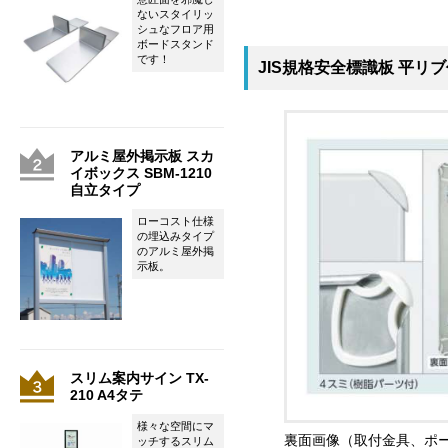
ないスタイリッ
シュなフロア用
ボードスタンド
です！
JIS規格安全標識板 平リブ
アルミ屋外掲示板 スカ
イボックス SBM-1210
自立タイプ
ローコスト仕様
の埋込みタイプ
のアルミ屋外掲
示板。
スリム案内サイン TX-
210 A4タテ
様々な空間にマ
裏面画像（取付金具、ポ
ッチするスリム