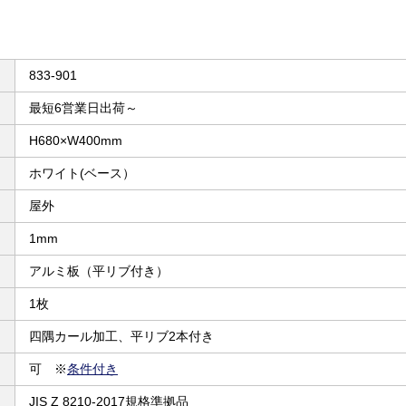
833-901
最短6営業日出荷～
H680×W400mm
ホワイト(ベース）
屋外
1mm
アルミ板（平リブ付き）
1枚
四隅カール加工、平リブ2本付き
可 ※
条件付き
JIS Z 8210-2017規格準拠品