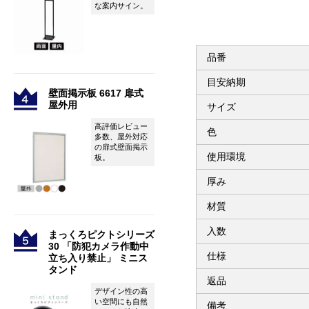
な案内サイン。
品番
目安納期
壁面掲示板 6617 扉式
屋外用
サイズ
高評価レビュー
色
多数、屋外対応
の扉式壁面掲示
使用環境
板。
厚み
材質
入数
まっくろピクトシリーズ
30 「防犯カメラ作動中
仕様
立ち入り禁止」 ミニス
タンド
返品
デザイン性の高
い空間にも自然
備考