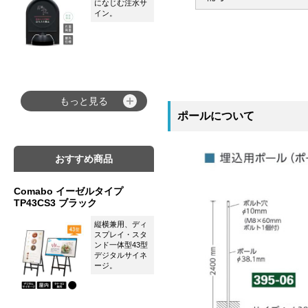
になじむ注水サ
イン。
もっと見る
ポールについて
おすすめ商品
Comabo イーゼルタイプ
TP43CS3 ブラック
縦横兼用、ディ
スプレイ・スタ
ンド一体型43型
デジタルサイネ
ージ。