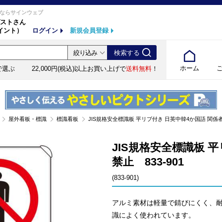
ならサインウェブ
ストさん
イント）
ログイン
新規会員登録
ホーム
で選ぶ
22,000円(税込)以上お買い上げで
送料無料
！
屋外看板・標識
標識看板
JIS規格安全標識板 平リブ付き 日英中韓4か国語 関係者以外立
JIS規格安全標識板 
禁止 833-901
(833-901)
アルミ素材は軽量で錆びにくく、
識によく使われています。