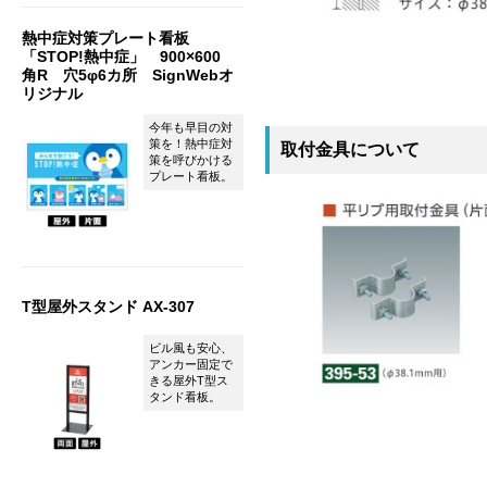
熱中症対策プレート看板
「STOP!熱中症」 900×600
角R 穴5φ6カ所 SignWebオ
リジナル
今年も早目の対
策を！熱中症対
取付金具について
策を呼びかける
プレート看板。
T型屋外スタンド AX-307
ビル風も安心、
アンカー固定で
きる屋外T型ス
タンド看板。