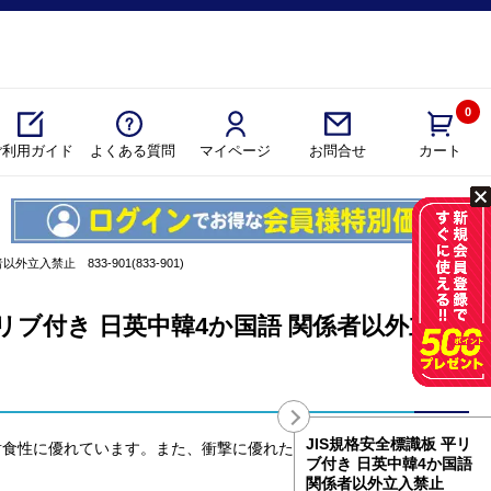
0
ご利用ガイド
よくある質問
マイページ
カート
お問合せ
入禁止 833-901(833-901)
平リブ付き 日英中韓4か国語 関係者以外立入
JIS規格安全標識板 平リ
耐食性に優れています。また、衝撃に優れた耐久性があり、屋外の標
ブ付き 日英中韓4か国語
関係者以外立入禁止