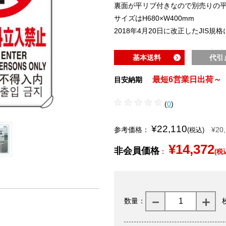
裏面が平リブ付きなので別売りの
サイズはH680×W400mm
2018年4月20日に改正したJIS規
基本送料
代引
最短6営業日出荷～
目安納期
(
0
)
¥22,110
参考価格：
¥20
(税込)
¥14,372
非会員価格
：
(税
数量：