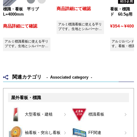
商品詳細にて確認
標識・看板 平リブ
看板・標識 
L=4000mm
ド 60.5φ用
アルミ標識看板に使える平リ
商品詳細にて確認
¥354～¥400
(
ブです。生地とシルバーから
お選びいただけます。
アルミ標識看板に使える平リ
アルミUバンド60
ブです。生地とシルバーから
す。看板・標識
お選びいただけます。
用ください。
関連カテゴリ
Associated category
屋外看板・標識
大型看板・建植
標識看板
袖看板・突出し看板
FF関連