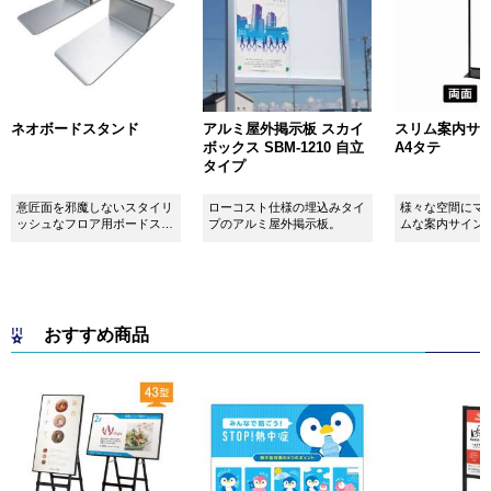
ネオボードスタンド
アルミ屋外掲示板 スカイ
スリム案内サイン
ボックス SBM-1210 自立
A4タテ
タイプ
意匠面を邪魔しないスタイリ
ローコスト仕様の埋込みタイ
様々な空間にマ
ッシュなフロア用ボードスタ
プのアルミ屋外掲示板。
ムな案内サイン
ンドです！
おすすめ商品