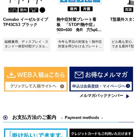
Comabo イーゼルタイプ
熱中症対策プレート看
T型屋外スタンド 
TP43CS3 ブラック
板 「STOP!熱中症」
900×600 角R 穴5φ6カ
所 SignWebオリジナル
縦横兼用、ディスプレイ・ス
今年も早目の対策を！熱中症
ビル風も安心、
タンド一体型43型デジタルサ
対策を呼びかけるプレート看
できる屋外T型
イネージ。
板。
板。
メルマガバックナンバー
お支払方法のご案内
Payment methods