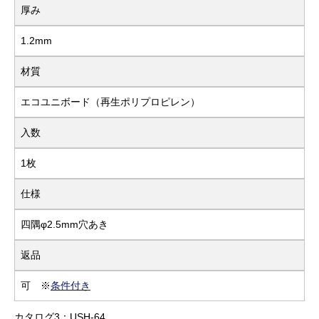
厚み
1.2mm
材質
エコユニボード（再生ポリプロピレン）
入数
1枚
仕様
四隅φ2.5mm穴あき
返品
可 ※
条件付き
カタログ3：USH-64