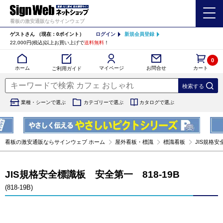
看板の激安通販ならサインウェブ
ゲストさん
（現在：0ポイント）
ログイン
新規会員登録
22,000円(税込)以上お買い上げで
送料無料
！
0
カート
マイページ
ホーム
お問合せ
ご利用ガイド
業種・シーンで選ぶ
カテゴリーで選ぶ
カタログで選ぶ
看板の激安通販ならサインウェブ ホーム
屋外看板・標識
標識看板
JIS規格安全
JIS規格安全標識板 安全第一 818-19B
(818-19B)