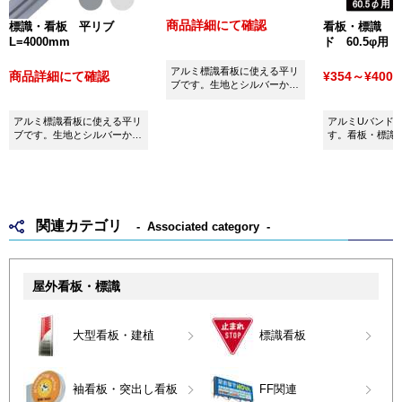
商品詳細にて確認
標識・看板 平リブ
看板・標識 
L=4000mm
ド 60.5φ用
アルミ標識看板に使える平リ
商品詳細にて確認
¥354～¥400
(
ブです。生地とシルバーから
お選びいただけます。
アルミ標識看板に使える平リ
アルミUバンド60
ブです。生地とシルバーから
す。看板・標識
お選びいただけます。
用ください。
関連カテゴリ
Associated category
屋外看板・標識
大型看板・建植
標識看板
袖看板・突出し看板
FF関連