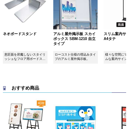
ネオボードスタンド
アルミ屋外掲示板 スカイ
スリム案内サイン
ボックス SBM-1210 自立
A4タテ
タイプ
意匠面を邪魔しないスタイリ
ローコスト仕様の埋込みタイ
様々な空間にマ
ッシュなフロア用ボードスタ
プのアルミ屋外掲示板。
ムな案内サイン
ンドです！
おすすめ商品