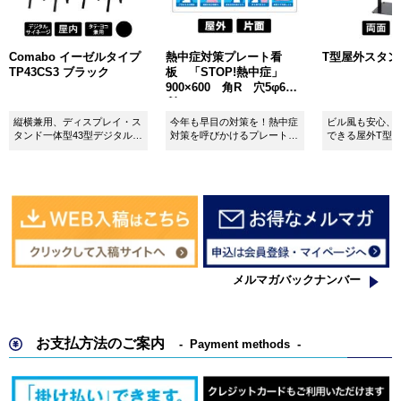
Comabo イーゼルタイプ
熱中症対策プレート看
T型屋外スタンド 
TP43CS3 ブラック
板 「STOP!熱中症」
900×600 角R 穴5φ6カ
所 SignWebオリジナル
縦横兼用、ディスプレイ・ス
今年も早目の対策を！熱中症
ビル風も安心、
タンド一体型43型デジタルサ
対策を呼びかけるプレート看
できる屋外T型
イネージ。
板。
板。
メルマガバックナンバー
お支払方法のご案内
Payment methods