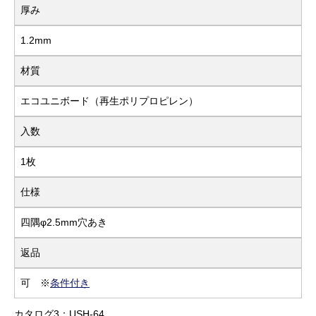
厚み
1.2mm
材質
エコユニボード（再生ポリプロピレン）
入数
1枚
仕様
四隅φ2.5mm穴あき
返品
可 ※
条件付き
カタログ3：USH-64