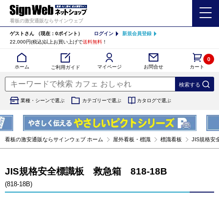
看板の激安通販ならサインウェブ
ゲストさん
（現在：0ポイント）
ログイン
新規会員登録
22,000円(税込)以上お買い上げで
送料無料
！
0
カート
マイページ
ホーム
お問合せ
ご利用ガイド
業種・シーンで選ぶ
カテゴリーで選ぶ
カタログで選ぶ
看板の激安通販ならサインウェブ ホーム
屋外看板・標識
標識看板
JIS規格安全
JIS規格安全標識板 救急箱 818-18B
(818-18B)