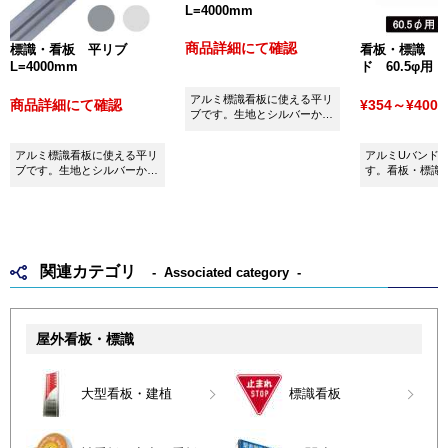
L=4000mm
商品詳細にて確認
標識・看板 平リブ
看板・標識 
L=4000mm
ド 60.5φ用
アルミ標識看板に使える平リ
商品詳細にて確認
¥354～¥400
(
ブです。生地とシルバーから
お選びいただけます。
アルミ標識看板に使える平リ
アルミUバンド60
ブです。生地とシルバーから
す。看板・標識
お選びいただけます。
用ください。
関連カテゴリ
Associated category
屋外看板・標識
大型看板・建植
標識看板