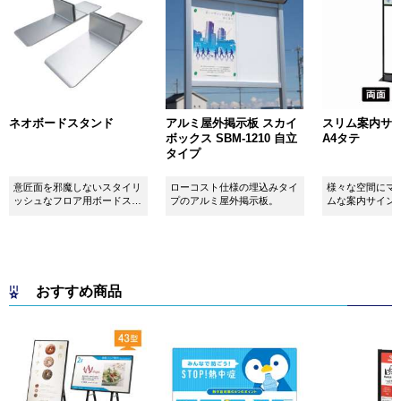
ネオボードスタンド
アルミ屋外掲示板 スカイ
スリム案内サイン
ボックス SBM-1210 自立
A4タテ
タイプ
意匠面を邪魔しないスタイリ
ローコスト仕様の埋込みタイ
様々な空間にマ
ッシュなフロア用ボードスタ
プのアルミ屋外掲示板。
ムな案内サイン
ンドです！
おすすめ商品