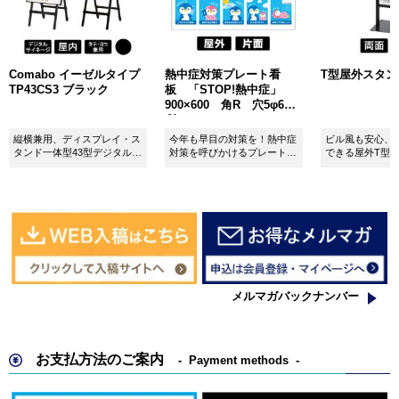
Comabo イーゼルタイプ
熱中症対策プレート看
T型屋外スタンド 
TP43CS3 ブラック
板 「STOP!熱中症」
900×600 角R 穴5φ6カ
所 SignWebオリジナル
縦横兼用、ディスプレイ・ス
今年も早目の対策を！熱中症
ビル風も安心、
タンド一体型43型デジタルサ
対策を呼びかけるプレート看
できる屋外T型
イネージ。
板。
板。
メルマガバックナンバー
お支払方法のご案内
Payment methods