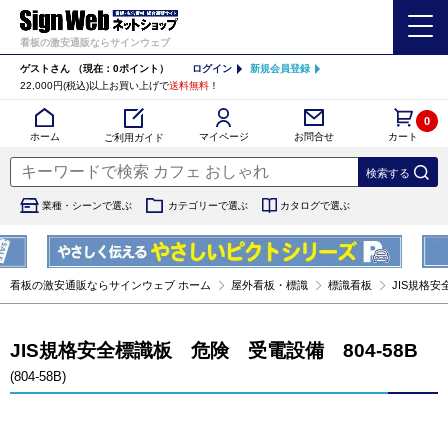
看板の激安通販ならサインウェブ
ゲストさん
（現在：0ポイント）
ログイン
新規会員登録
22,000円(税込)以上お買い上げで
送料無料
！
0
カート
マイページ
ホーム
お問合せ
ご利用ガイド
業種・シーンで選ぶ
カテゴリーで選ぶ
カタログで選ぶ
看板の激安通販ならサインウェブ ホーム
屋外看板・標識
標識看板
JIS規格安
JIS規格安全標識板 危険 受電設備 804-58B
(804-58B)