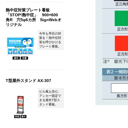
熱中症対策プレート看板
「STOP!熱中症」 900×600
角R 穴5φ6カ所 SignWebオ
リジナル
今年も早目の対
策を！熱中症対
策を呼びかける
プレート看板。
T型屋外スタンド AX-307
ビル風も安心、
アンカー固定で
きる屋外T型ス
タンド看板。