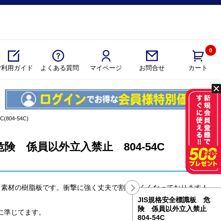
0
ご利用ガイド
よくある質問
マイページ
カート
お問合せ
04-54C)
危険 係員以外立入禁止 804-54C
コ素材の樹脂板です。衝撃に強く丈夫で割れにくくなっております！
JIS規格安全標識板 危
険 係員以外立入禁止
格に準じてます。
804-54C