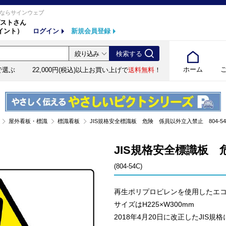
ならサインウェブ
ストさん
イント）
ログイン
新規会員登録
ホーム
で選ぶ
22,000円(税込)以上お買い上げで
送料無料
！
屋外看板・標識
標識看板
JIS規格安全標識板 危険 係員以外立入禁止 804-54C(8
JIS規格安全標識板 
(804-54C)
再生ポリプロピレンを使用したエ
サイズはH225×W300mm
2018年4月20日に改正したJIS規