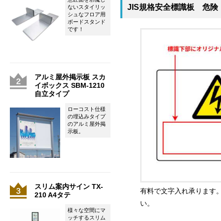
JIS規格安全標識板 危険
ないスタイリッ
シュなフロア用
ボードスタンド
です！
アルミ屋外掲示板 スカ
イボックス SBM-1210
自立タイプ
ローコスト仕様
の埋込みタイプ
のアルミ屋外掲
示板。
スリム案内サイン TX-
有料で文字入れ承ります
210 A4タテ
い。
様々な空間にマ
ッチするスリム