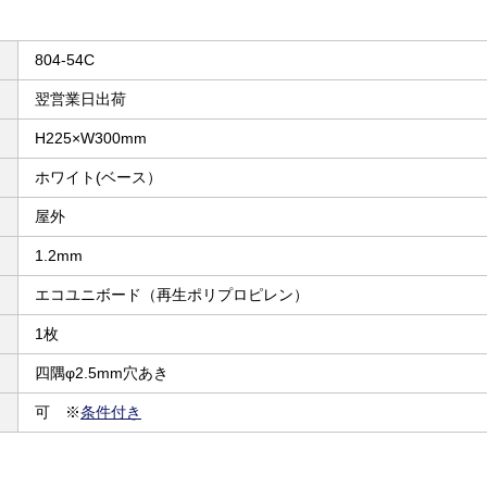
804-54C
翌営業日出荷
H225×W300mm
ホワイト(ベース）
屋外
1.2mm
エコユニボード（再生ポリプロピレン）
1枚
四隅φ2.5mm穴あき
可 ※
条件付き