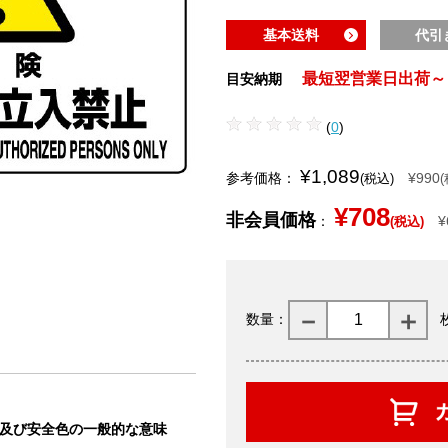
基本送料
代引
最短翌営業日出荷～
目安納期
(
0
)
¥1,089
参考価格：
¥990
(税込)
¥708
非会員価格
：
¥
(税込)
数量：
状及び安全色の一般的な意味