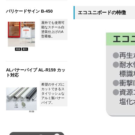
バリケードサイン B-450
エコユニボードの特徴
屋外でも使用可
能なスチール白
塗装仕上げのA
型看板。
ALバナーパイプ AL-R159 カッ
ト対応
希望のサイズに
カットできるス
タイリッシュな
アルミ製バナー
パイプ。