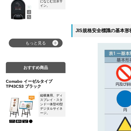
になじむ注水サ
イン。
JIS規格安全標識の基本形
もっと見る
おすすめ商品
Comabo イーゼルタイプ
TP43CS3 ブラック
縦横兼用、ディ
スプレイ・スタ
ンド一体型43型
デジタルサイネ
ージ。