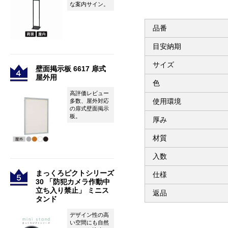
な案内サイン。
品番
目安納期
サイズ
壁面掲示板 6617 扉式
屋外用
色
高評価レビュー
使用環境
多数、屋外対応
の扉式壁面掲示
板。
厚み
材質
入数
まっくろピクトシリーズ
仕様
30 「防犯カメラ作動中
立ち入り禁止」 ミニス
返品
タンド
デザイン性の高
い空間にも自然