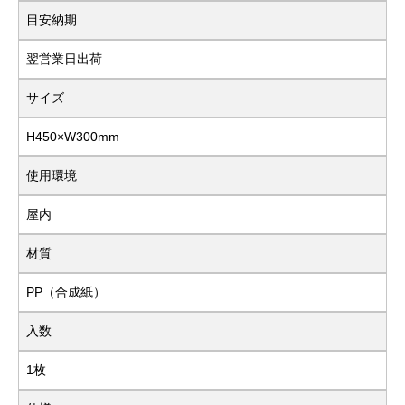
目安納期
翌営業日出荷
サイズ
H450×W300mm
使用環境
屋内
材質
PP（合成紙）
入数
1枚