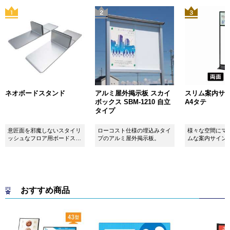
ネオボードスタンド
アルミ屋外掲示板 スカイ
スリム案内サイン
ボックス SBM-1210 自立
A4タテ
タイプ
意匠面を邪魔しないスタイリ
ローコスト仕様の埋込みタイ
様々な空間にマ
ッシュなフロア用ボードスタ
プのアルミ屋外掲示板。
ムな案内サイン
ンドです！
おすすめ商品