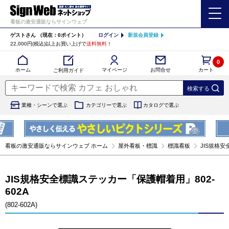
看板の激安通販ならサインウェブ
ゲストさん
（現在：0ポイント）
ログイン
新規会員登録
22,000円(税込)以上お買い上げで
送料無料
！
0
カート
マイページ
ホーム
お問合せ
ご利用ガイド
業種・シーンで選ぶ
カテゴリーで選ぶ
カタログで選ぶ
看板の激安通販ならサインウェブ ホーム
屋外看板・標識
標識看板
JIS規格安
JIS規格安全標識ステッカー「保護帽着用」802-
602A
(802-602A)