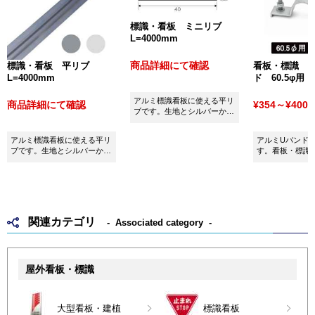
標識・看板 ミニリブ
L=4000mm
商品詳細にて確認
標識・看板 平リブ
看板・標識 
L=4000mm
ド 60.5φ用
アルミ標識看板に使える平リ
商品詳細にて確認
¥354～¥400
(
ブです。生地とシルバーから
お選びいただけます。
アルミ標識看板に使える平リ
アルミUバンド60
ブです。生地とシルバーから
す。看板・標識
お選びいただけます。
用ください。
関連カテゴリ
Associated category
屋外看板・標識
大型看板・建植
標識看板