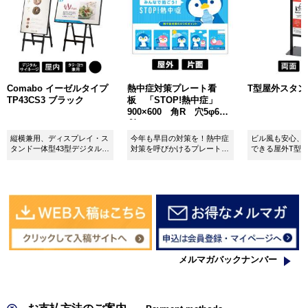
Comabo イーゼルタイプ
熱中症対策プレート看
T型屋外スタンド 
TP43CS3 ブラック
板 「STOP!熱中症」
900×600 角R 穴5φ6カ
所 SignWebオリジナル
縦横兼用、ディスプレイ・ス
今年も早目の対策を！熱中症
ビル風も安心、
タンド一体型43型デジタルサ
対策を呼びかけるプレート看
できる屋外T型
イネージ。
板。
板。
メルマガバックナンバー