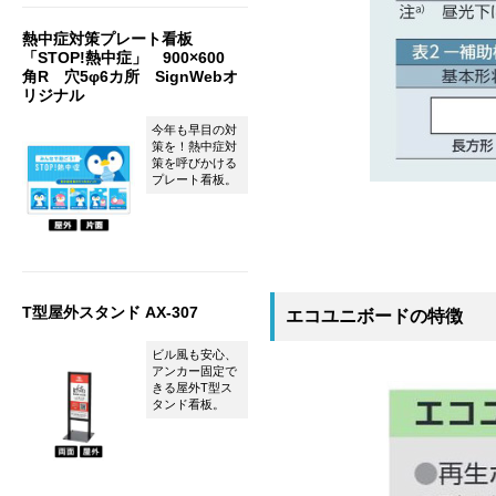
熱中症対策プレート看板
「STOP!熱中症」 900×600
角R 穴5φ6カ所 SignWebオ
リジナル
今年も早目の対
策を！熱中症対
策を呼びかける
プレート看板。
T型屋外スタンド AX-307
エコユニボードの特徴
ビル風も安心、
アンカー固定で
きる屋外T型ス
タンド看板。