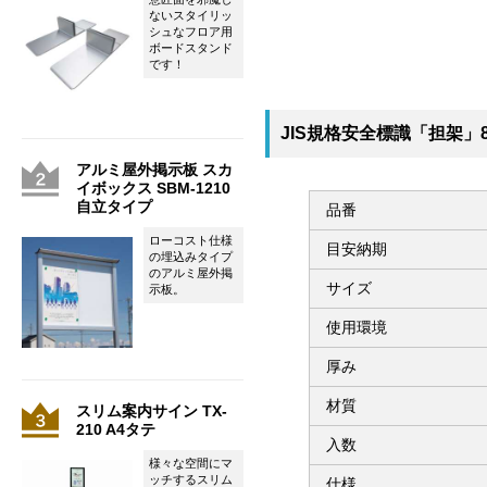
ないスタイリッ
シュなフロア用
ボードスタンド
です！
JIS規格安全標識「担架」8
アルミ屋外掲示板 スカ
イボックス SBM-1210
自立タイプ
品番
ローコスト仕様
目安納期
の埋込みタイプ
のアルミ屋外掲
サイズ
示板。
使用環境
厚み
材質
スリム案内サイン TX-
210 A4タテ
入数
様々な空間にマ
ッチするスリム
仕様