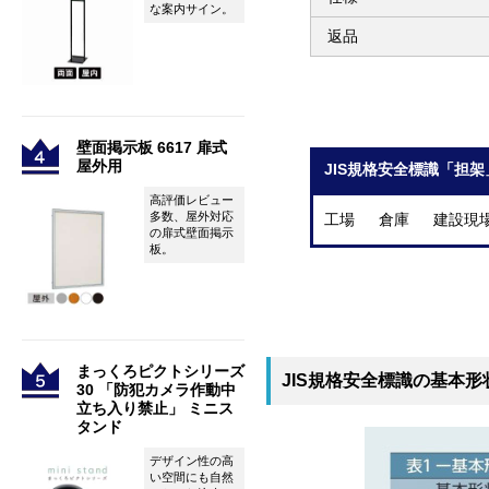
な案内サイン。
返品
壁面掲示板 6617 扉式
屋外用
JIS規格安全標識「担架
高評価レビュー
多数、屋外対応
工場 倉庫 建設現
の扉式壁面掲示
板。
まっくろピクトシリーズ
JIS規格安全標識の基本形
30 「防犯カメラ作動中
立ち入り禁止」 ミニス
タンド
デザイン性の高
い空間にも自然