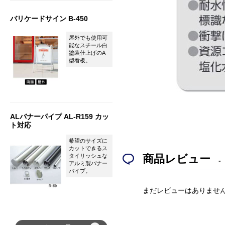
バリケードサイン B-450
屋外でも使用可
能なスチール白
塗装仕上げのA
型看板。
ALバナーパイプ AL-R159 カッ
ト対応
希望のサイズに
カットできるス
タイリッシュな
商品レビュー
アルミ製バナー
パイプ。
まだレビューはありませ