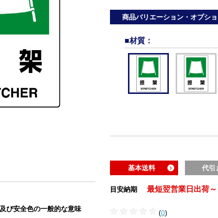
商品バリエーション・オプショ
■材質
：
基本送料
代引
最短翌営業日出荷～
目安納期
状及び安全色の一般的な意味
(
0
)