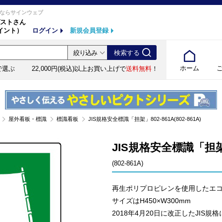
ならサインウェブ
ストさん
イント）
ログイン
新規会員登録
ホーム
で選ぶ
22,000円(税込)以上お買い上げで
送料無料
！
屋外看板・標識
標識看板
JIS規格安全標識「担架」802-861A(802-861A)
JIS規格安全標識「担架」
(802-861A)
再生ポリプロピレンを使用したエ
サイズはH450×W300mm
2018年4月20日に改正したJIS規