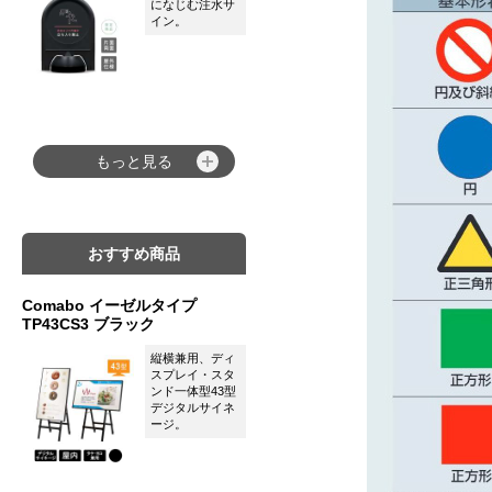
になじむ注水サ
イン。
もっと見る
おすすめ商品
Comabo イーゼルタイプ
TP43CS3 ブラック
縦横兼用、ディ
スプレイ・スタ
ンド一体型43型
デジタルサイネ
ージ。