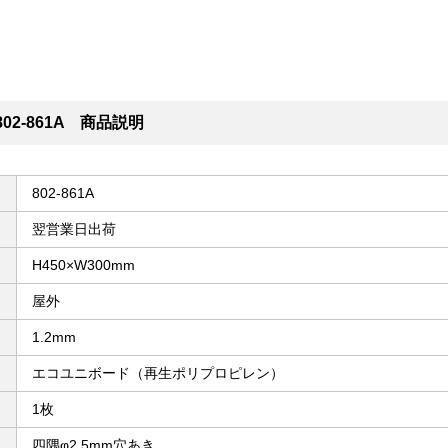
02-861A 商品説明
802-861A
翌営業日出荷
H450×W300mm
屋外
1.2mm
エコユニボード（再生ポリプロピレン）
1枚
四隅φ2.5mm穴あき