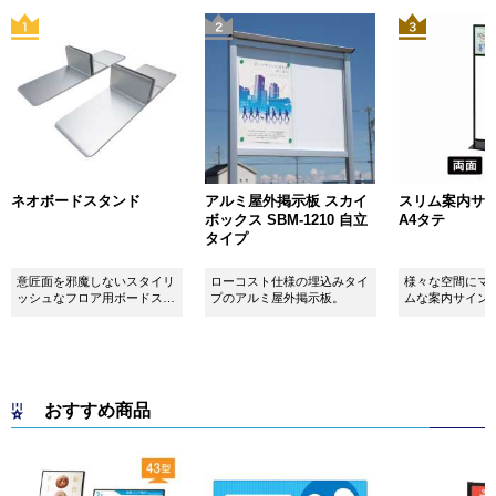
ネオボードスタンド
アルミ屋外掲示板 スカイ
スリム案内サイン
ボックス SBM-1210 自立
A4タテ
タイプ
意匠面を邪魔しないスタイリ
ローコスト仕様の埋込みタイ
様々な空間にマ
ッシュなフロア用ボードスタ
プのアルミ屋外掲示板。
ムな案内サイン
ンドです！
おすすめ商品