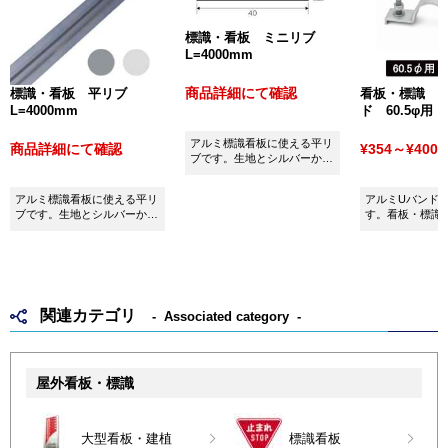
標識・看板 ミニリブ
L=4000mm
商品詳細にて確認
標識・看板 平リブ
看板・標識 
L=4000mm
ド 60.5φ用
アルミ標識看板に使える平リ
商品詳細にて確認
¥354～¥400
(
ブです。生地とシルバーから
お選びいただけます。
アルミ標識看板に使える平リ
アルミUバンド60
ブです。生地とシルバーから
す。看板・標識
お選びいただけます。
用ください。
関連カテゴリ
Associated category
屋外看板・標識
大型看板・建植
標識看板