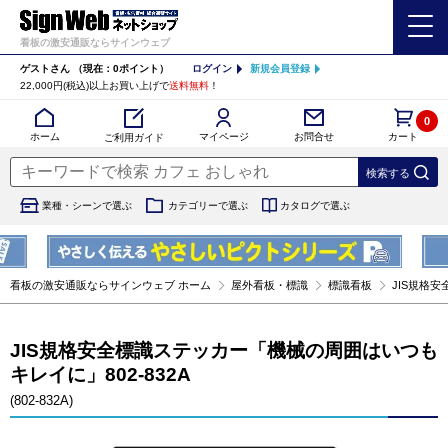
看板の激安通販ならサインウェブ
ゲストさん
（現在：0ポイント）
ログイン
新規会員登録
22,000円(税込)以上お買い上げで
送料無料
！
0
カート
マイページ
ホーム
お問合せ
ご利用ガイド
業種・シーンで選ぶ
カテゴリーで選ぶ
カタログで選ぶ
看板の激安通販ならサインウェブ ホーム
屋外看板・標識
標識看板
JIS規格安
JIS規格安全標識ステッカー「機械の周囲はいつも
キレイに」802-832A
(802-832A)