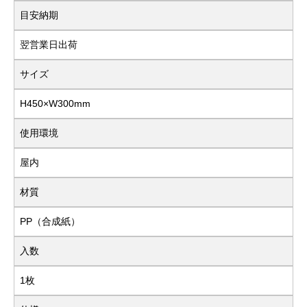
目安納期
翌営業日出荷
サイズ
H450×W300mm
使用環境
屋内
材質
PP（合成紙）
入数
1枚