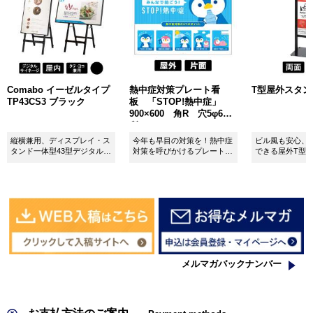
Comabo イーゼルタイプ
熱中症対策プレート看
T型屋外スタンド 
TP43CS3 ブラック
板 「STOP!熱中症」
900×600 角R 穴5φ6カ
所 SignWebオリジナル
縦横兼用、ディスプレイ・ス
今年も早目の対策を！熱中症
ビル風も安心、
タンド一体型43型デジタルサ
対策を呼びかけるプレート看
できる屋外T型
イネージ。
板。
板。
メルマガバックナンバー