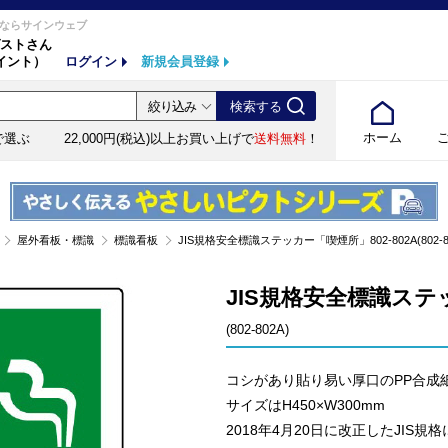
ならサインウェブ
ストさん
イント）
ログイン
新規会員登録
ホーム
で選ぶ
22,000円(税込)以上お買い上げで
送料無料
！
屋外看板・標識
標識看板
JIS規格安全標識ステッカー「喫煙所」802-802A(802-8
JIS規格安全標識ステッ
(802-802A)
コシがあり貼り易い厚口のPP合成
サイズはH450×W300mm
2018年4月20日に改正したJIS規