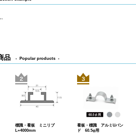
ん。
商品
Popular products
標識・看板 ミニリブ
看板・標識 アルミUバン
L=4000mm
ド 60.5φ用