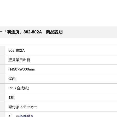
「喫煙所」802-802A 商品説明
802-802A
翌営業日出荷
H450×W300mm
屋内
PP（合成紙）
1枚
糊付きステッカー
可 ※
条件付き