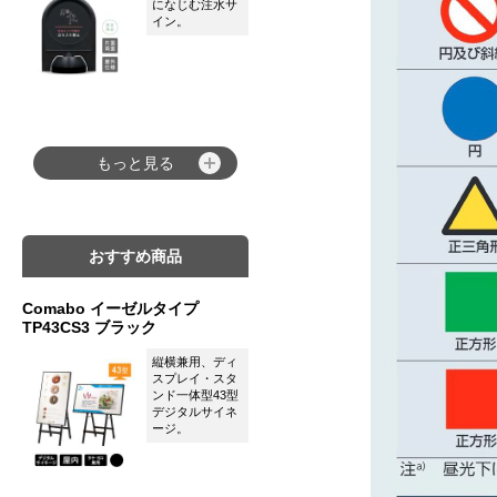
になじむ注水サ
イン。
もっと見る
おすすめ商品
Comabo イーゼルタイプ
TP43CS3 ブラック
縦横兼用、ディ
スプレイ・スタ
ンド一体型43型
デジタルサイネ
ージ。