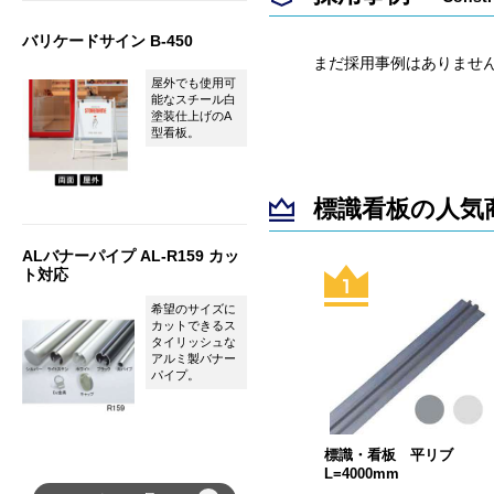
バリケードサイン B-450
まだ採用事例はありませ
屋外でも使用可
能なスチール白
塗装仕上げのA
型看板。
標識看板の人気
ALバナーパイプ AL-R159 カッ
ト対応
希望のサイズに
カットできるス
タイリッシュな
アルミ製バナー
パイプ。
標識・看板 平リブ
L=4000mm