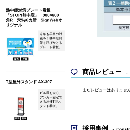
熱中症対策プレート看板
「STOP!熱中症」 900×600
角R 穴5φ6カ所 SignWebオ
リジナル
今年も早目の対
策を！熱中症対
策を呼びかける
プレート看板。
商品レビュー
T型屋外スタンド AX-307
まだレビューはありませ
ビル風も安心、
アンカー固定で
きる屋外T型ス
タンド看板。
採用事例
Constr