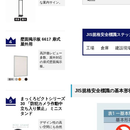
な案内サイン。
JIS規格安全標識ステッ
壁面掲示板 6617 扉式
屋外用
工場 倉庫 建設現
高評価レビュー
多数、屋外対応
の扉式壁面掲示
板。
JIS規格安全標識の基本形
まっくろピクトシリーズ
30 「防犯カメラ作動中
立ち入り禁止」 ミニス
タンド
デザイン性の高
い空間にも自然