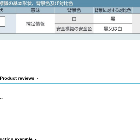
Product reviews
ん。
uction example