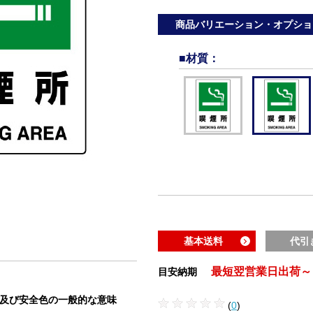
商品バリエーション・オプショ
■材質
：
基本送料
代引
最短翌営業日出荷～
目安納期
状及び安全色の一般的な意味
(
0
)