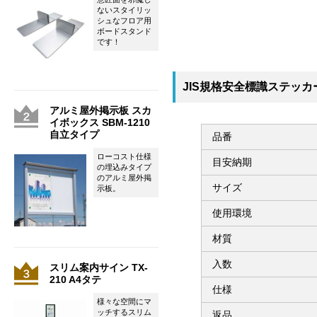
ないスタイリッ
シュなフロア用
ボードスタンド
です！
JIS規格安全標識ステッカー
アルミ屋外掲示板 スカ
イボックス SBM-1210
自立タイプ
品番
ローコスト仕様
目安納期
の埋込みタイプ
のアルミ屋外掲
サイズ
示板。
使用環境
材質
入数
スリム案内サイン TX-
210 A4タテ
仕様
様々な空間にマ
ッチするスリム
返品