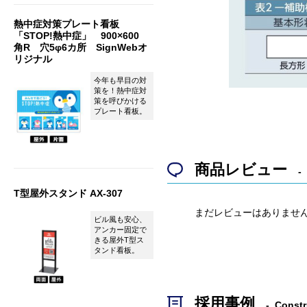
熱中症対策プレート看板
「STOP!熱中症」 900×600
角R 穴5φ6カ所 SignWebオ
リジナル
今年も早目の対
策を！熱中症対
策を呼びかける
プレート看板。
商品レビュー
T型屋外スタンド AX-307
まだレビューはありませ
ビル風も安心、
アンカー固定で
きる屋外T型ス
タンド看板。
採用事例
Constr