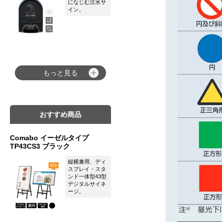
になじむ注水サ
イン。
もっと見る
おすすめ商品
Comabo イーゼルタイプ
TP43CS3 ブラック
縦横兼用、ディ
スプレイ・スタ
ンド一体型43型
デジタルサイネ
ージ。