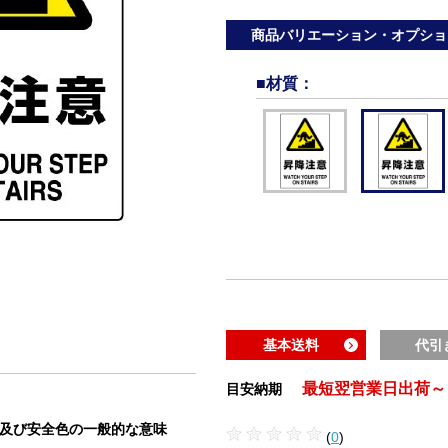
商品バリエーション・オプショ
■材質
：
基本送料
代引
最短翌営業日出荷～
目安納期
状及び安全色の一般的な意味
(
0
)