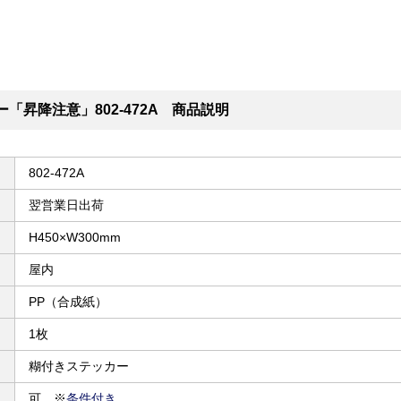
「昇降注意」802-472A 商品説明
802-472A
翌営業日出荷
H450×W300mm
屋内
PP（合成紙）
1枚
糊付きステッカー
可 ※
条件付き