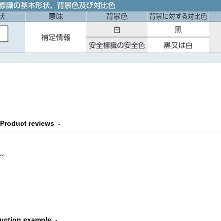
Product reviews
ん。
uction example