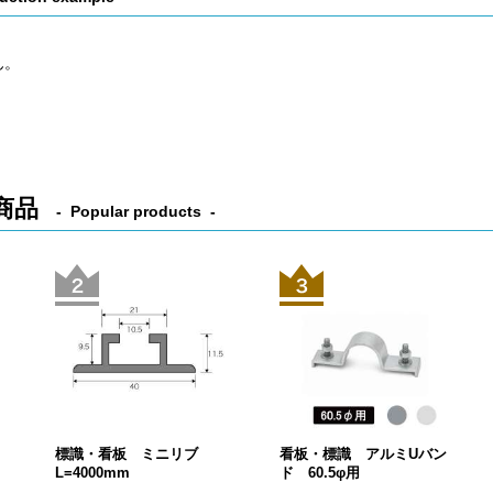
ん。
商品
Popular products
標識・看板 ミニリブ
看板・標識 アルミUバン
L=4000mm
ド 60.5φ用