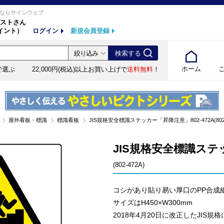
ならサインウェブ
ストさん
イント）
ログイン
新規会員登録
ホーム
で選ぶ
22,000円(税込)以上お買い上げで
送料無料
！
屋外看板・標識
標識看板
JIS規格安全標識ステッカー「昇降注意」802-472A(802-
JIS規格安全標識ステッ
(802-472A)
コシがあり貼り易い厚口のPP合成
サイズはH450×W300mm
2018年4月20日に改正したJIS規