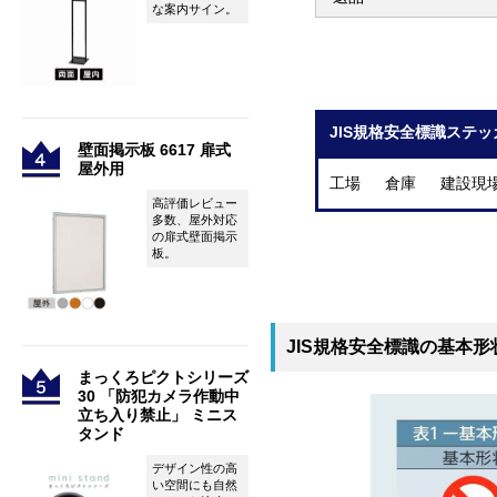
な案内サイン。
JIS規格安全標識ステッ
壁面掲示板 6617 扉式
屋外用
工場 倉庫 建設現
高評価レビュー
多数、屋外対応
の扉式壁面掲示
板。
JIS規格安全標識の基本形
まっくろピクトシリーズ
30 「防犯カメラ作動中
立ち入り禁止」 ミニス
タンド
デザイン性の高
い空間にも自然