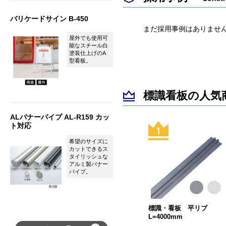
バリケードサイン B-450
まだ採用事例はありませ
屋外でも使用可
能なスチール白
塗装仕上げのA
型看板。
標識看板の人気
ALバナーパイプ AL-R159 カッ
ト対応
希望のサイズに
カットできるス
タイリッシュな
アルミ製バナー
パイプ。
標識・看板 平リブ
L=4000mm