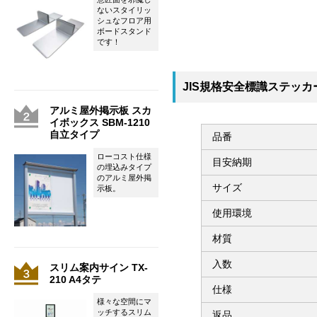
ないスタイリッ
シュなフロア用
ボードスタンド
です！
JIS規格安全標識ステッカー
アルミ屋外掲示板 スカ
イボックス SBM-1210
自立タイプ
品番
ローコスト仕様
目安納期
の埋込みタイプ
のアルミ屋外掲
サイズ
示板。
使用環境
材質
入数
スリム案内サイン TX-
210 A4タテ
仕様
様々な空間にマ
ッチするスリム
返品