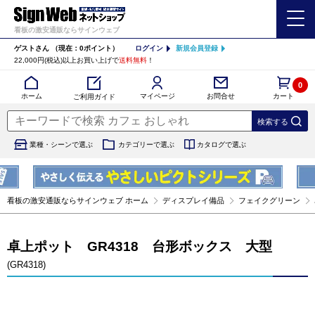
看板の激安通販ならサインウェブ
ゲストさん
（現在：0ポイント）
ログイン
新規会員登録
22,000円(税込)以上お買い上げで
送料無料
！
0
カート
マイページ
ホーム
お問合せ
ご利用ガイド
業種・シーンで選ぶ
カテゴリーで選ぶ
カタログで選ぶ
看板の激安通販ならサインウェブ ホーム
ディスプレイ備品
フェイクグリーン
卓上ポット GR4318 台形ボックス 大型
(GR4318)