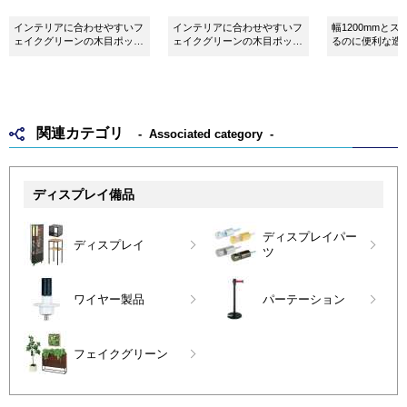
インテリアに合わせやすいフ
インテリアに合わせやすいフ
幅1200mmと
ェイクグリーンの木目ポット
ェイクグリーンの木目ポット
るのに便利な造
です。使いやすいスクエアタ
です。単体でも連接でも使い
リーンパーテー
イプ。
やすいワイドタイプ。
関連カテゴリ
Associated category
ディスプレイ備品
ディスプレイパー
ディスプレイ
ツ
ワイヤー製品
パーテーション
フェイクグリーン