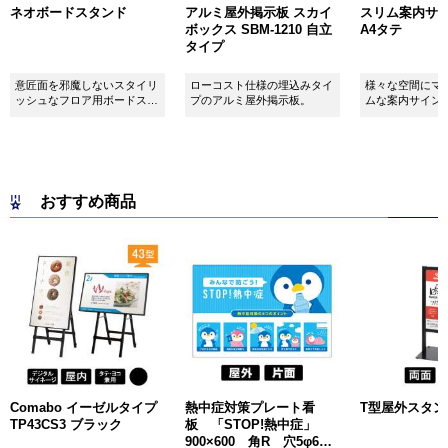
ネオボードスタンド
アルミ屋外掲示板 スカイ
スリム案内サイン
ボックス SBM-1210 自立
A4タテ
タイプ
意匠面を邪魔しないスタイリ
ローコスト仕様の埋込みタイ
様々な空間にマ
ッシュなフロア用ボードスタ
プのアルミ屋外掲示板。
ムな案内サイン
ンドです！
おすすめ商品
Comabo イーゼルタイプ
熱中症対策プレート看
T型屋外スタンド 
TP43CS3 ブラック
板 「STOP!熱中症」
900×600 角R 穴5φ6カ