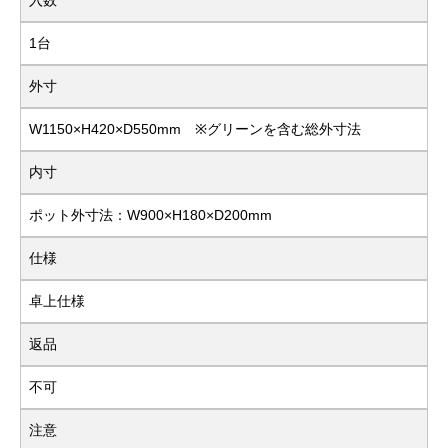
入数
1台
外寸
W1150×H420×D550mm ※グリーンを含む総外寸法
内寸
ポット外寸法：W900×H180×D200mm
仕様
卓上仕様
返品
不可
注意