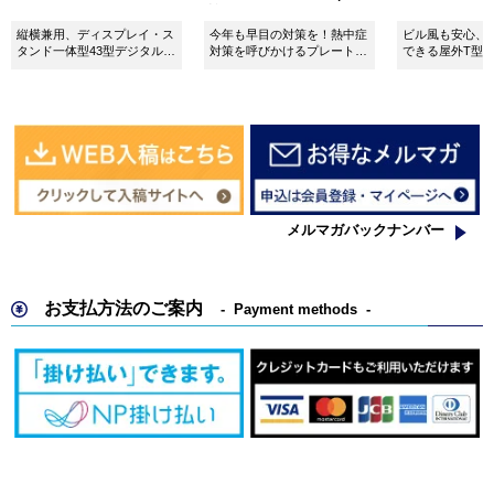
所 SignWebオリジナル
縦横兼用、ディスプレイ・ス
今年も早目の対策を！熱中症
ビル風も安心、
タンド一体型43型デジタルサ
対策を呼びかけるプレート看
できる屋外T型
イネージ。
板。
板。
メルマガバックナンバー
お支払方法のご案内
Payment methods