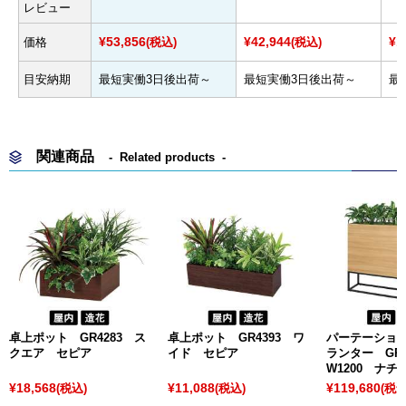
レビュー
¥53,856
¥42,944
¥1
価格
(税込)
(税込)
目安納期
最短実働3日後出荷～
最短実働3日後出荷～
最
関連商品
Related products
卓上ポット GR4283 ス
卓上ポット GR4393 ワ
パーテーション
クエア セピア
イド セピア
ランター GR
W1200 ナチ
¥18,568
¥11,088
¥119,680
(税込)
(税込)
(税込