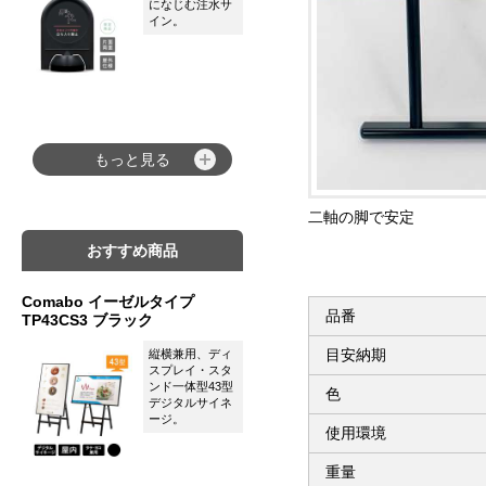
になじむ注水サ
イン。
もっと見る
二軸の脚で安定
おすすめ商品
Comabo イーゼルタイプ
品番
TP43CS3 ブラック
目安納期
縦横兼用、ディ
スプレイ・スタ
ンド一体型43型
色
デジタルサイネ
ージ。
使用環境
重量