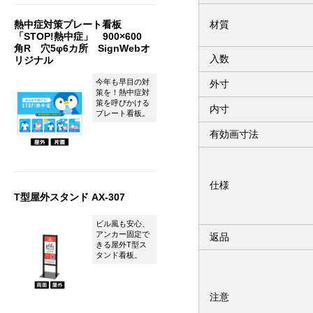
材質
熱中症対策プレート看板
「STOP!熱中症」 900×600
角R 穴5φ6カ所 SignWebオ
入数
リジナル
今年も早目の対
外寸
策を！熱中症対
策を呼びかける
内寸
プレート看板。
有効画寸法
仕様
T型屋外スタンド AX-307
ビル風も安心、
アンカー固定で
返品
きる屋外T型ス
タンド看板。
注意