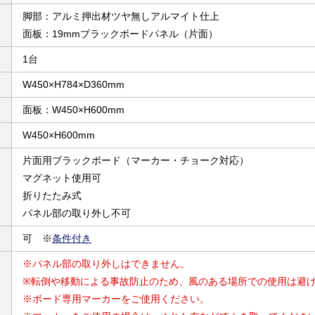
脚部：アルミ押出材ツヤ無しアルマイト仕上
面板：19mmブラックボードパネル（片面）
1台
W450×H784×D360mm
面板：W450×H600mm
W450×H600mm
片面用ブラックボード（マーカー・チョーク対応）
マグネット使用可
折りたたみ式
パネル部の取り外し不可
可 ※
条件付き
※パネル部の取り外しはできません。
※転倒や移動による事故防止のため、風のある場所での使用は避
※ボード専用マーカーをご使用ください。