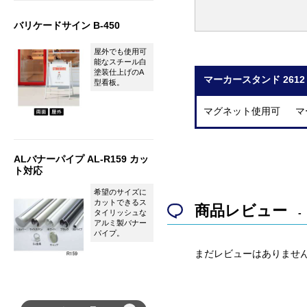
バリケードサイン B-450
屋外でも使用可
能なスチール白
塗装仕上げのA
マーカースタンド 2612
型看板。
マグネット使用可 マ
ALバナーパイプ AL-R159 カッ
ト対応
希望のサイズに
カットできるス
商品レビュー
タイリッシュな
アルミ製バナー
パイプ。
まだレビューはありませ