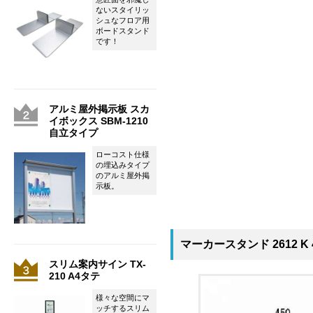
ないスタイリッ
シュなフロア用
ボードスタンド
です！
アルミ屋外掲示板 スカ
イボックス SBM-1210
自立タイプ
ローコスト仕様
の埋込みタイプ
のアルミ屋外掲
示板。
マーカースタンド 2612 K 
スリム案内サイン TX-
210 A4タテ
様々な空間にマ
ッチするスリム