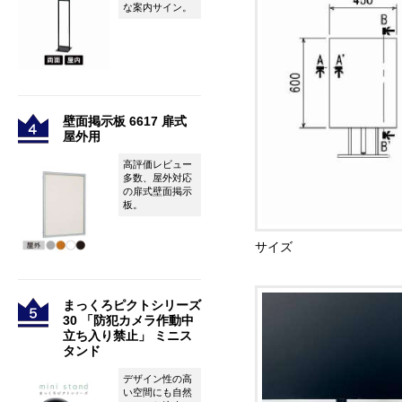
な案内サイン。
壁面掲示板 6617 扉式
屋外用
高評価レビュー
多数、屋外対応
の扉式壁面掲示
板。
サイズ
まっくろピクトシリーズ
30 「防犯カメラ作動中
立ち入り禁止」 ミニス
タンド
デザイン性の高
い空間にも自然