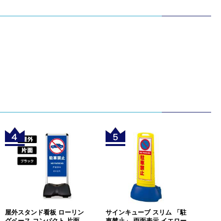
屋外スタンド看板 ローリン
サインキューブ スリム 「駐
グベース コンパクト 片面
車禁止」 両面表示 イエロー