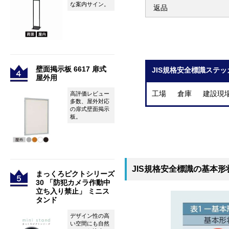
な案内サイン。
返品
壁面掲示板 6617 扉式
JIS規格安全標識ステッ
屋外用
工場 倉庫 建設現
高評価レビュー
多数、屋外対応
の扉式壁面掲示
板。
JIS規格安全標識の基本形
まっくろピクトシリーズ
30 「防犯カメラ作動中
立ち入り禁止」 ミニス
タンド
デザイン性の高
い空間にも自然