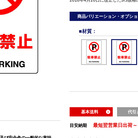
商品バリエーション・オプショ
■材質
：
基本送料
代引
最短翌営業日出荷～
目安納期
状及び安全色の一般的な意味