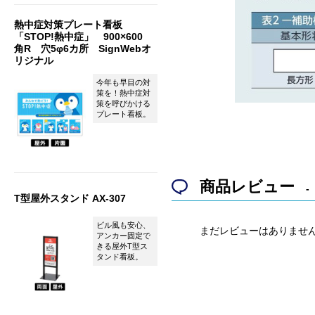
熱中症対策プレート看板
「STOP!熱中症」 900×600
角R 穴5φ6カ所 SignWebオ
リジナル
今年も早目の対
策を！熱中症対
策を呼びかける
プレート看板。
商品レビュー
T型屋外スタンド AX-307
ビル風も安心、
まだレビューはありませ
アンカー固定で
きる屋外T型ス
タンド看板。