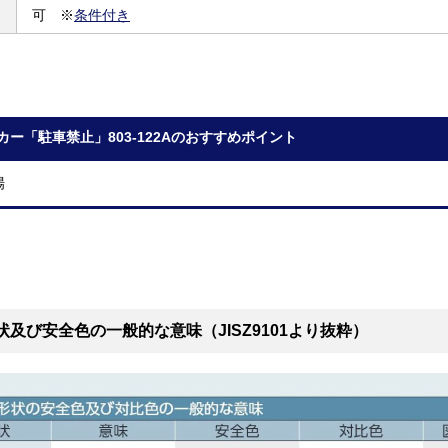
可 ※
条件付き
カー「駐車禁止」803-122Aのおすすめポイント
場
状及び安全色の一般的な意味（JISZ9101より抜粋）