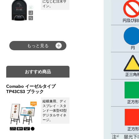
になじむ注水サ
イン。
もっと見る
おすすめ商品
Comabo イーゼルタイプ
TP43CS3 ブラック
縦横兼用、ディ
スプレイ・スタ
ンド一体型43型
デジタルサイネ
ージ。