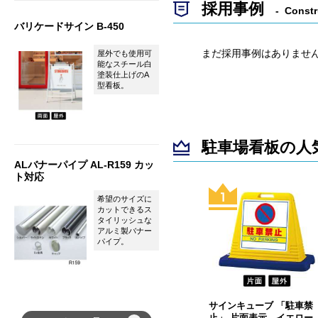
採用事例
Constr
バリケードサイン B-450
まだ採用事例はありませ
屋外でも使用可
能なスチール白
塗装仕上げのA
型看板。
駐車場看板の人
ALバナーパイプ AL-R159 カッ
ト対応
希望のサイズに
カットできるス
タイリッシュな
アルミ製バナー
パイプ。
サインキューブ 「駐車禁
止」 片面表示 イエロ