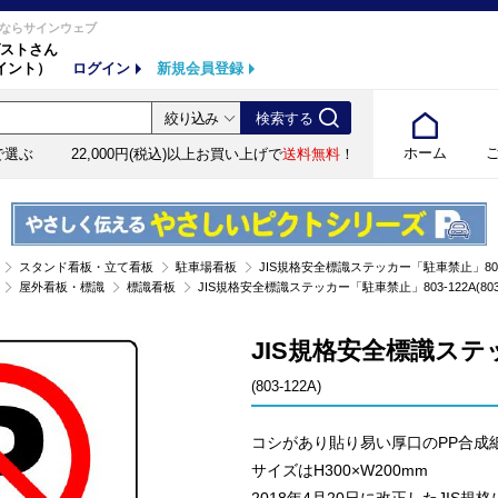
ならサインウェブ
ストさん
イント）
ログイン
新規会員登録
ホーム
で選ぶ
22,000円(税込)以上お買い上げで
送料無料
！
スタンド看板・立て看板
駐車場看板
JIS規格安全標識ステッカー「駐車禁止」803-12
屋外看板・標識
標識看板
JIS規格安全標識ステッカー「駐車禁止」803-122A(803-
JIS規格安全標識ステッ
(803-122A)
コシがあり貼り易い厚口のPP合成
サイズはH300×W200mm
2018年4月20日に改正したJIS規