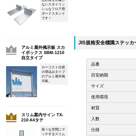
ないスタイリッ
シュなフロア用
ボードスタンド
です！
JIS規格安全標識ステッカー
アルミ屋外掲示板 スカ
イボックス SBM-1210
自立タイプ
品番
ローコスト仕様
の埋込みタイプ
目安納期
のアルミ屋外掲
示板。
サイズ
使用環境
材質
スリム案内サイン TX-
入数
210 A4タテ
仕様
様々な空間にマ
ッチするスリム