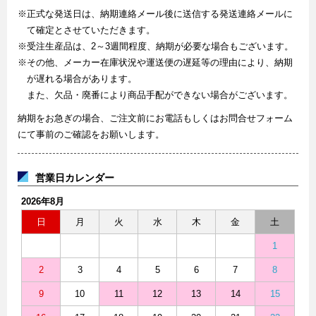
※正式な発送日は、納期連絡メール後に送信する発送連絡メールに
て確定とさせていただきます。
※受注生産品は、2～3週間程度、納期が必要な場合もございます。
※その他、メーカー在庫状況や運送便の遅延等の理由により、納期
が遅れる場合があります。
また、欠品・廃番により商品手配ができない場合がございます。
納期をお急ぎの場合、ご注文前にお電話もしくはお問合せフォーム
にて事前のご確認をお願いします。
営業日カレンダー
2026年8月
日
月
火
水
木
金
土
1
2
3
4
5
6
7
8
9
10
11
12
13
14
15