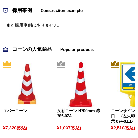
採用事例
Construction example
まだ採用事例はありません。
コーンの人気商品
Popular products
エバーコーン
反射コーン H700mm 赤
コーンサイント
385-07A
口←（左矢印）
示 874-811B
¥7,326
¥1,037
¥2,510
(税込)
(税込)
(税込)