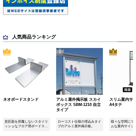
人気商品ランキング
ネオボードスタンド
アルミ屋外掲示板 スカイ
スリム案内サイン
ボックス SBM-1210 自立
A4タテ
タイプ
意匠面を邪魔しないスタイリ
ローコスト仕様の埋込みタイ
様々な空間にマ
ッシュなフロア用ボードスタ
プのアルミ屋外掲示板。
ムな案内サイン
ンドです！