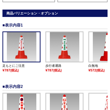
商品バリエーション・オプション
■表示内容1
足もとにご注意
歩行者通路
白無地
¥787
¥787
¥572
(税込)
(税込)
(税込)
■表示内容2