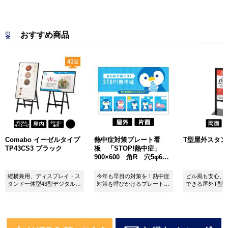
おすすめ商品
Comabo イーゼルタイプ
熱中症対策プレート看
T型屋外スタンド 
TP43CS3 ブラック
板 「STOP!熱中症」
900×600 角R 穴5φ6カ
所 SignWebオリジナル
縦横兼用、ディスプレイ・ス
今年も早目の対策を！熱中症
ビル風も安心、
タンド一体型43型デジタルサ
対策を呼びかけるプレート看
できる屋外T型
イネージ。
板。
板。