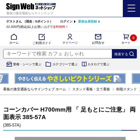
看板の激安通販ならサインウェブ
ゲストさん
（現在：0ポイント）
ログイン
新規会員登録
22,000円(税込)以上お買い上げで
送料無料
！
0
カート
マイページ
ホーム
お問合せ
ご利用ガイド
業種・シーンで選ぶ
カテゴリーで選ぶ
カタログで選ぶ
看板の激安通販ならサインウェブ ホーム
スタンド看板・立て看板
樹脂スタンド
コーンカバー H700mm用 「 足もとにご注意」 両
面表示 385-57A
(385-57A)