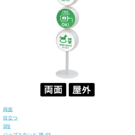
両面
目立つ
3段
ジョブスタンド JB-43