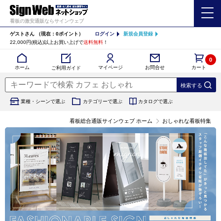
看板の激安通販ならサインウェブ
ゲストさん
（現在：0ポイント）
ログイン
新規会員登録
22,000円(税込)以上お買い上げで
送料無料
！
0
カート
マイページ
ホーム
お問合せ
ご利用ガイド
業種・シーンで選ぶ
カテゴリーで選ぶ
カタログで選ぶ
看板総合通販サインウェブ ホーム
おしゃれな看板特集
おすすめのおしゃれな看板特集｜店舗・会社・カフェ・クリニックに最適