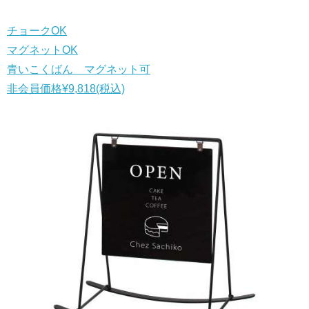
チョークOK
マグネットOK
青いこくばん マグネット可
非会員価格
¥9,818
(税込)