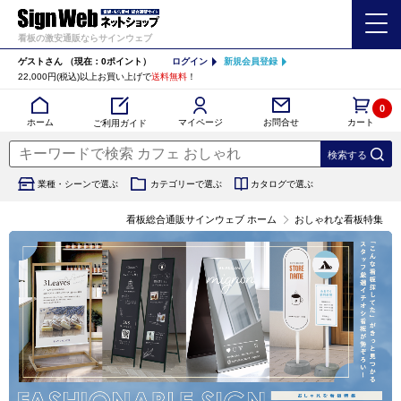
看板の激安通販ならサインウェブ
ゲストさん
（現在：0ポイント）
ログイン
新規会員登録
22,000円(税込)以上お買い上げで
送料無料
！
0
カート
マイページ
ホーム
お問合せ
ご利用ガイド
業種・シーンで選ぶ
カテゴリーで選ぶ
カタログで選ぶ
看板総合通販サインウェブ ホーム
おしゃれな看板特集
おすすめのおしゃれな看板特集｜店舗・会社・カフェ・クリニックに最適