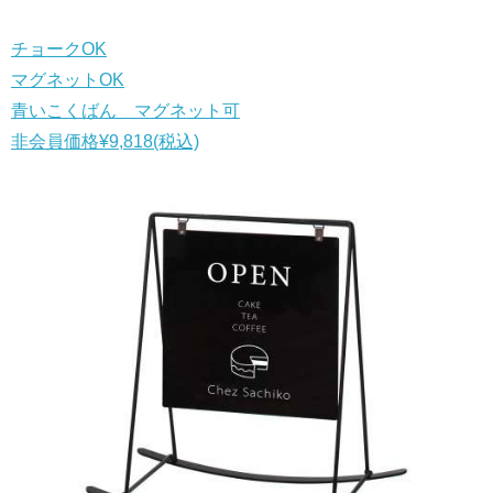
チョークOK
マグネットOK
青いこくばん マグネット可
非会員価格
¥9,818
(税込)