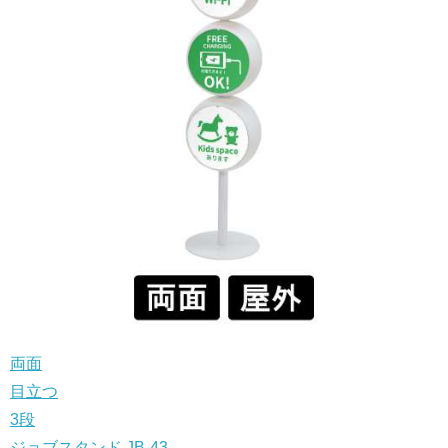
両面
目立つ
3段
ジョブスタンド JB-43